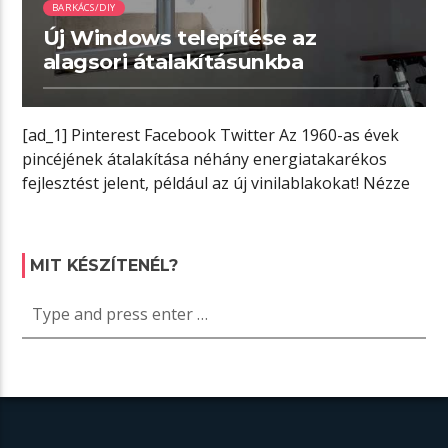
BARKÁCS/DIY
Új Windows telepítése az
alagsori átalakításunkba
[ad_1] Pinterest Facebook Twitter Az 1960-as évek
pincéjének átalakítása néhány energiatakarékos
fejlesztést jelent, például az új vinilablakokat! Nézze
meg, melyiket […]
MIT KÉSZÍTENÉL?