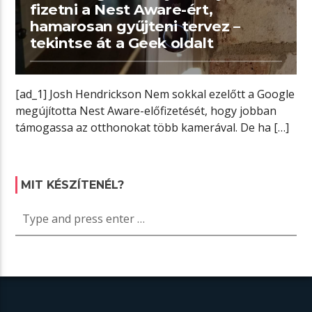
fizetni a Nest Aware-ért,
hamarosan gyűjteni tervez –
tekintse át a Geek oldalt
[ad_1] Josh Hendrickson Nem sokkal ezelőtt a Google
megújította Nest Aware-előfizetését, hogy jobban
támogassa az otthonokat több kamerával. De ha […]
MIT KÉSZÍTENÉL?