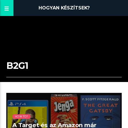
HOGYAN KÉSZÍTSEK?
B2G1
02:07 READ TIME
HOW TO?
A Target és az Amazon már