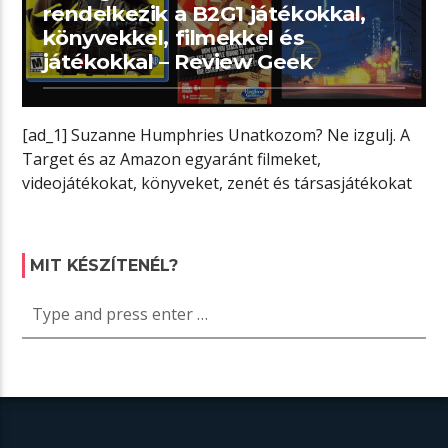
rendelkezik a B2G1 játékokkal,
könyvekkel, filmekkel és
játékokkal – Review Geek
[ad_1] Suzanne Humphries Unatkozom? Ne izgulj. A
Target és az Amazon egyaránt filmeket,
videojátékokat, könyveket, zenét és társasjátékokat
hirdet „vásárolj […]
MIT KÉSZÍTENÉL?