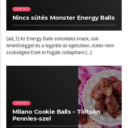
HOW TO?
Nincs sütés Monster Energy Balls
[ad_1] Az Energy Balls sokoldalú snack, sok
lehetőséggel és a legjobb az egészben, sütés nem
szükséges! Ezek el fogják csillapítani […]
04:49 READ TIME
HOW TO?
Milano Cookie Balls – Töltsön
Pennies-szel