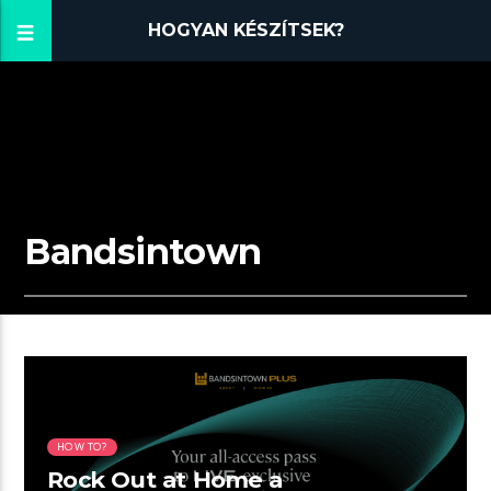
HOGYAN KÉSZÍTSEK?
Bandsintown
02:04 READ TIME
HOW TO?
Rock Out at Home a