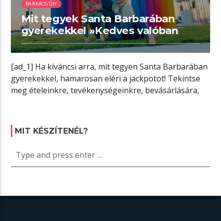
BARKÁCS/DIY
Mit tegyek Santa Barbarában
gyerekekkel »Kedves valóban
[ad_1] Ha kíváncsi arra, mit tegyen Santa Barbarában
gyerekekkel, hamarosan eléri a jackpotot! Tekintse
meg ételeinkre, tevékenységeinkre, bevásárlására,
szálláshelyeire és […]
MIT KÉSZÍTENÉL?