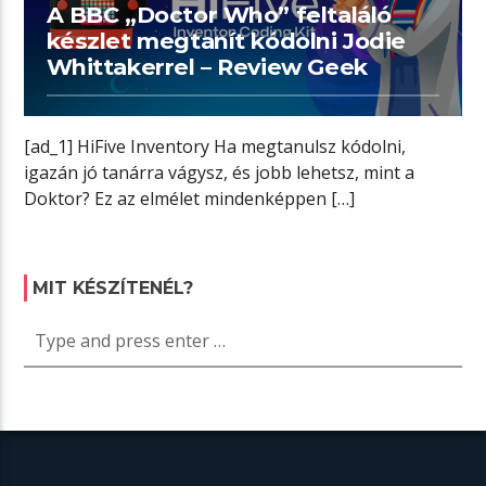
A BBC „Doctor Who” feltaláló
készlet megtanít kódolni Jodie
Whittakerrel – Review Geek
[ad_1] HiFive Inventory Ha megtanulsz kódolni,
igazán jó tanárra vágysz, és jobb lehetsz, mint a
Doktor? Ez az elmélet mindenképpen […]
MIT KÉSZÍTENÉL?