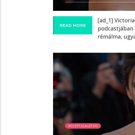
[ad_1] Victori
READ MORE
podcastjában 
rémálma, ugya
01:50 READ TIME
RECEPT/GASZTRO