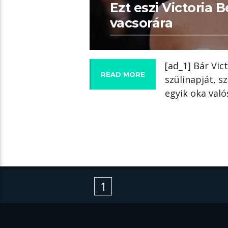
Ezt eszi Victoria 
vacsorára
[ad_1] Bár Vi
READ MORE
szülinapját, s
egyik oka való
1