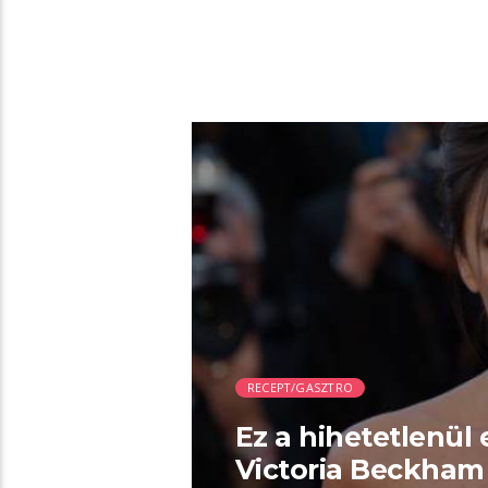
00:58 READ TIME
RECEPT/GASZTRO
Ez a hihetetlenül 
Victoria Beckham