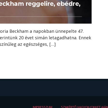
Beckham reggelire, ebédre,
ctoria Beckham a napokban ünnepelte 47.
zerintünk 20 évet simán letagadhatna. Ennek
színűleg az egészséges, […]
IMPRESSZUM
SZAKÉRTŐ VAGYOK/CIKKET AJÁ