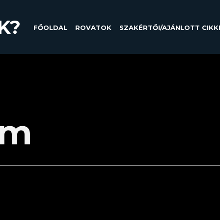
K?
FŐOLDAL
ROVATOK
SZAKÉRTŐI/AJÁNLOTT CIKK
am