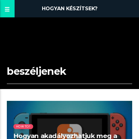
HOGYAN KÉSZÍTSEK?
beszéljenek
03:43 READ TIME
HOW TO?
Hogyan akadályozhatjuk meg a