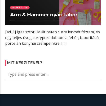
BARKÁCS/DIY
Arm & Hammer nyári tábor
[ad_1] Igaz sztori. Múlt héten curry lencsét főztem, és
egy teljes üveg curryport dobtam a fehér, faborítású,
porcelán konyhai csempéinkre. […]
MIT KÉSZÍTENÉL?