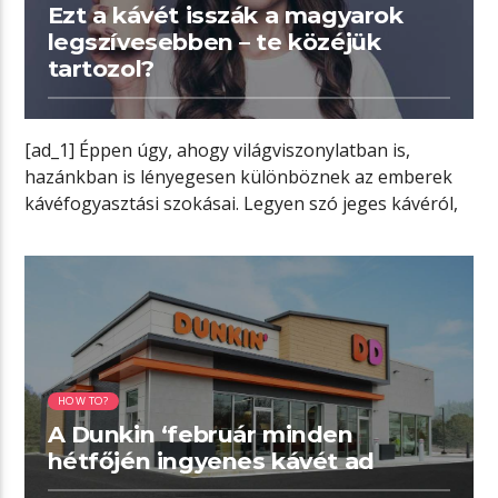
Ezt a kávét isszák a magyarok
legszívesebben – te közéjük
tartozol?
[ad_1] Éppen úgy, ahogy világviszonylatban is,
hazánkban is lényegesen különböznek az emberek
kávéfogyasztási szokásai. Legyen szó jeges kávéról,
americanóról, lattéról, […]
01:43 READ TIME
HOW TO?
A Dunkin ‘február minden
hétfőjén ingyenes kávét ad