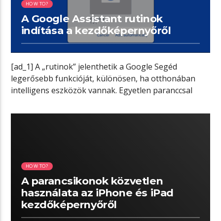
HOW TO?
A Google Assistant rutinok
indítása a kezdőképernyőről
[ad_1] A „rutinok” jelenthetik a Google Segéd
legerősebb funkcióját, különösen, ha otthonában
intelligens eszközök vannak. Egyetlen paranccsal
több feladatot automatizálhat. […]
02:44 READ TIME
HOW TO?
A parancsikonok közvetlen
használata az iPhone és iPad
kezdőképernyőről