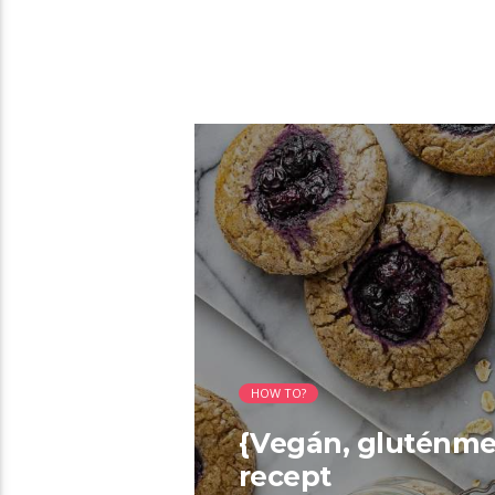
01:44 READ TIME
HOW TO?
{Vegán, gluténme
recept