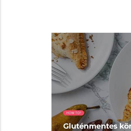
03:23 READ TIME
HOW TO?
Gluténmentes kör