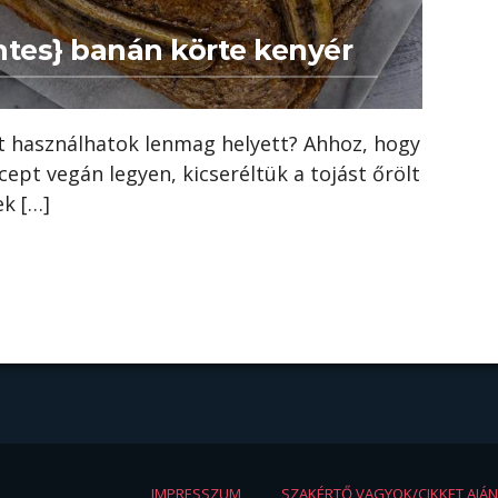
tes} banán körte kenyér
it használhatok lenmag helyett? Ahhoz, hogy
ecept vegán legyen, kicseréltük a tojást őrölt
ek […]
IMPRESSZUM
SZAKÉRTŐ VAGYOK/CIKKET AJÁ