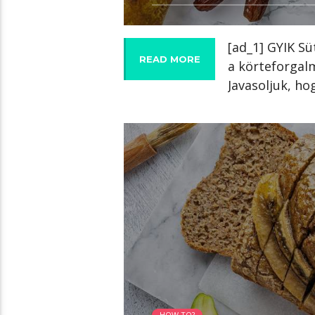
[ad_1] GYIK Sü
READ MORE
a körteforgalm
Javasoljuk, ho
02:04 READ TIME
HOW TO?