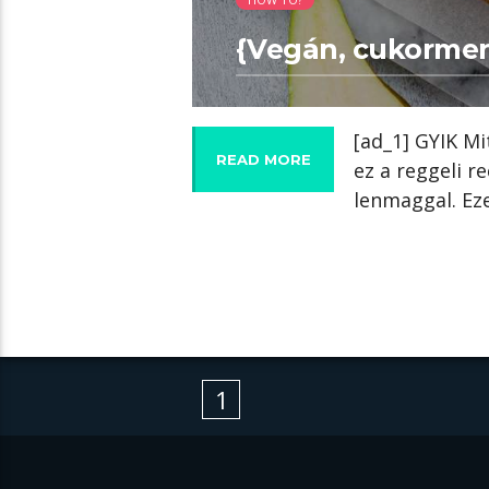
{Vegán, cukormen
[ad_1] GYIK M
READ MORE
ez a reggeli r
lenmaggal. Ez
1