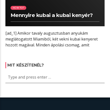
HOW TO?
Mennyire kubai a kubai kenyér?
[ad_1] Amikor tavaly augusztusban anyukám
meglátogatott Miamiból, két vekni kubai kenyeret
hozott magával. Minden ápolási csomag, amit
kaptam, amióta csaknem […]
MIT KÉSZÍTENÉL?