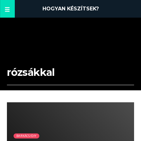
HOGYAN KÉSZÍTSEK?
rózsákkal
11:09 READ TIME
BARKÁCS/DIY