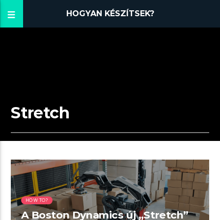
HOGYAN KÉSZÍTSEK?
Stretch
02:12 READ TIME
HOW TO?
A Boston Dynamics új „Stretch”