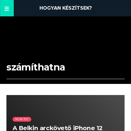
HOGYAN KÉSZÍTSEK?
számíthatna
01:59 READ TIME
HOW TO?
A Belkin arckövető iPhone 12