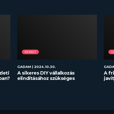
KIEMELT
Ü
GADAM
| 2024.10.30.
GAD
zleti
A sikeres DIY vállalkozás
A fr
ban?
elindításához szükséges
javí
eszközök
táro
min