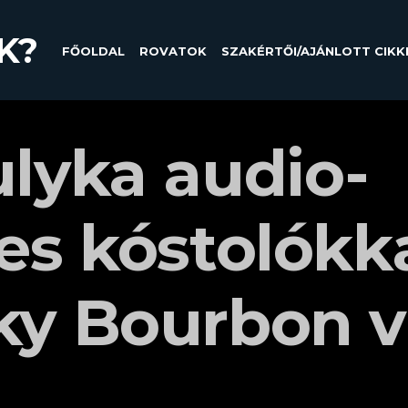
K?
FŐOLDAL
ROVATOK
SZAKÉRTŐI/AJÁNLOTT CIKK
lyka audio-
es kóstolókk
ky Bourbon v