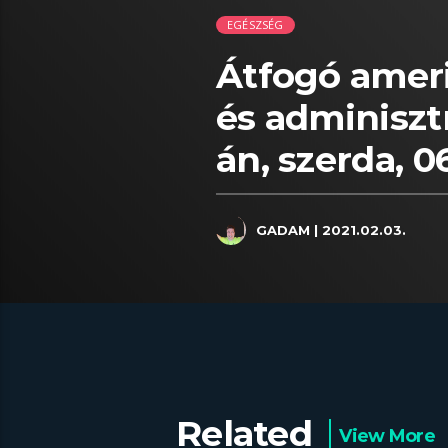
EGÉSZSÉG
Átfogó ameri
és adminisztr
án, szerda, 0
GADAM
| 2021.02.03.
Related
View More