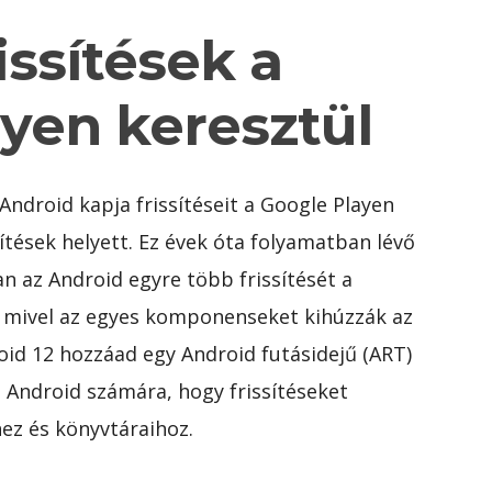
issítések a
yen keresztül
ndroid kapja frissítéseit a Google Playen
sítések helyett. Ez évek óta folyamatban lévő
n az Android egyre több frissítését a
l, mivel az egyes komponenseket kihúzzák az
oid 12 hozzáad egy Android futásidejű (ART)
z Android számára, hogy frissítéseket
hez és könyvtáraihoz.