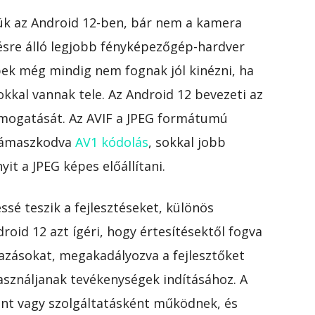
ük az Android 12-ben, bár nem a kamera
ésre álló legjobb fényképezőgép-hardver
pek még mindig nem fognak jól kinézni, ha
kkal vannak tele. Az Android 12 bevezeti az
ámogatását. Az AVIF a JPEG formátumú
 támaszkodva
AV1 kódolás
, sokkal jobb
t a JPEG képes előállítani.
sé teszik a fejlesztéseket, különös
roid 12 azt ígéri, hogy értesítésektől fogva
mazásokat, megakadályozva a fejlesztőket
sználjanak tevékenységek indításához. A
ént vagy szolgáltatásként működnek, és