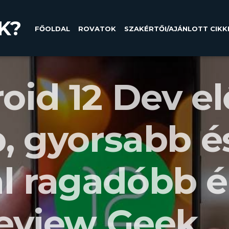
K?
FŐOLDAL
ROVATOK
SZAKÉRTŐI/AJÁNLOTT CIKK
oid 12 Dev e
b, gyorsabb é
l ragadóbb 
Review Geek