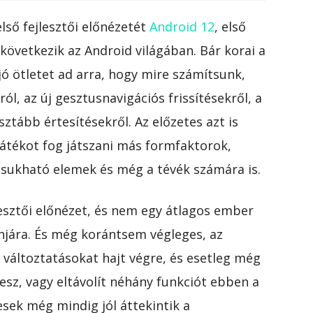
lső fejlesztői előnézetét
Android 12
, első
 következik az Android világában. Bár korai a
jó ötletet ad arra, hogy mire számítsunk,
ól, az új gesztusnavigációs frissítésekről, a
sztább értesítésekről. Az előzetes azt is
játékot fog játszani más formfaktorok,
csukható elemek és még a tévék számára is.
lesztői előnézet, és nem egy átlagos ember
njára. És még korántsem végleges, az
, változtatásokat hajt végre, és esetleg még
vesz, vagy eltávolít néhány funkciót ebben a
esek még mindig jól áttekintik a