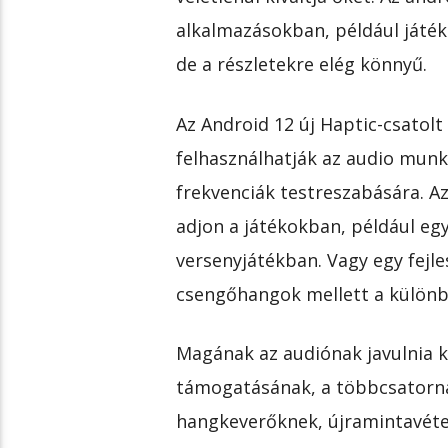
alkalmazásokban, például játé
de a részletekre elég könnyű.
Az Android 12 új Haptic-csatolt 
felhasználhatják az audio mun
frekvenciák testreszabására. Az
adjon a játékokban, például eg
versenyjátékban. Vagy egy fejl
csengőhangok mellett a különb
Magának az audiónak javulnia k
támogatásának, a többcsatornás
hangkeverőknek, újramintavéte