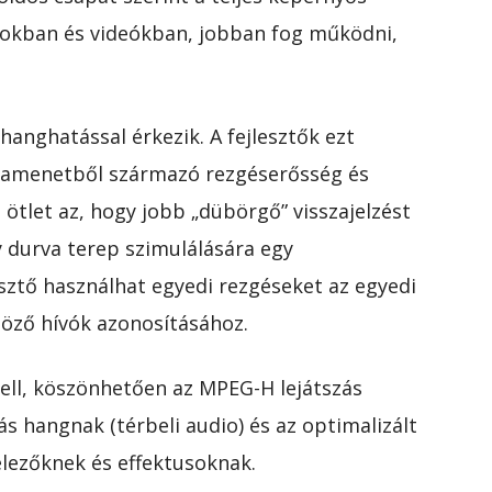
kokban és videókban, jobban fog működni,
hanghatással érkezik. A fejlesztők ezt
kamenetből származó rezgéserősség és
 ötlet az, hogy jobb „dübörgő” visszajelzést
y durva terep szimulálására egy
esztő használhat egyedi rezgéseket az egyedi
öző hívók azonosításához.
ell, köszönhetően az MPEG-H lejátszás
 hangnak (térbeli audio) és az optimalizált
lezőknek és effektusoknak.