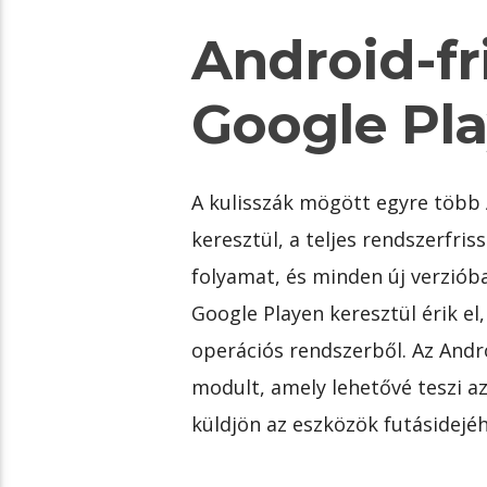
Android-fr
Google Pla
A kulisszák mögött egyre több A
keresztül, a teljes rendszerfris
folyamat, és minden új verzióba
Google Playen keresztül érik e
operációs rendszerből. Az Andr
modult, amely lehetővé teszi a
küldjön az eszközök futásidejé