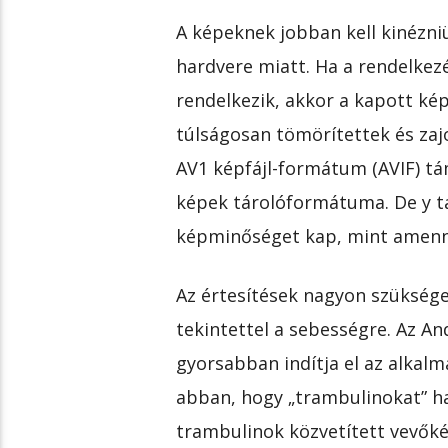
A képeknek jobban kell kinézni
hardvere miatt. Ha a rendelkez
rendelkezik, akkor a kapott ké
túlságosan tömörítettek és zajo
AV1 képfájl-formátum (AVIF) t
képek tárolóformátuma. De y
képminőséget kap, mint amennyi
Az értesítések nagyon szükséges
tekintettel a sebességre. Az And
gyorsabban indítja el az alkal
abban, hogy „trambulinokat” ha
trambulinok közvetített vevők