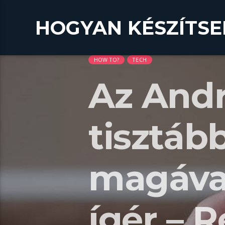
HOGYAN KÉSZÍTSE
HOW TO?
TECH
Az Andr
tisztáb
magáva
ígér – 