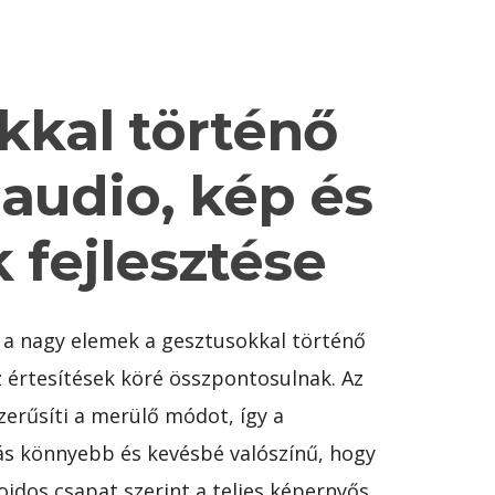
kkal történő
 audio, kép és
 fejlesztése
 a nagy elemek a gesztusokkal történő
z értesítések köré összpontosulnak. Az
zerűsíti a merülő módot, így a
ás könnyebb és kevésbé valószínű, hogy
roidos csapat szerint a teljes képernyős