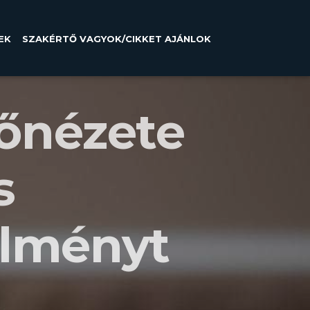
EK
SZAKÉRTŐ VAGYOK/CIKKET AJÁNLOK
lőnézete
s
élményt