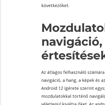
következőket.
Mozdulato
navigáció,
értesítések
Az átlagos felhasználó számára
navigáció, a hang, a képek és a
Android 12 ígérete szerint egys
mozdulatokkal történő navigál
véletlenül kiváltja őket. Az and