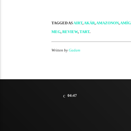
TAGGED AS
AIRT
,
AKÁR
,
AMAZONON
,
AMÍG
MEG
,
REVIEW
,
TART
.
Written by
Gadam
04:47