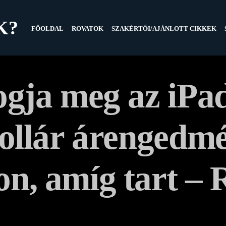
K?
FŐOLDAL
ROVATOK
SZAKÉRTŐI/AJÁNLOTT CIKKEK
gja meg az iPad
ollár árengedmé
n, amíg tart – 