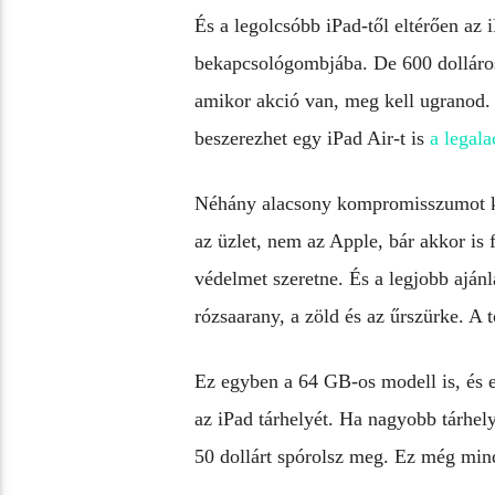
És a legolcsóbb iPad-től eltérően az 
bekapcsológombjába. De 600 dolláros
amikor akció van, meg kell ugranod.
beszerezhet egy iPad Air-t is
a legal
Néhány alacsony kompromisszumot ke
az üzlet, nem az Apple, bár akkor is 
védelmet szeretne. És a legjobb ajánl
rózsaarany, a zöld és az űrszürke. A 
Ez egyben a 64 GB-os modell is, és e
az iPad tárhelyét. Ha nagyobb tárhely
50 dollárt spórolsz meg. Ez még min