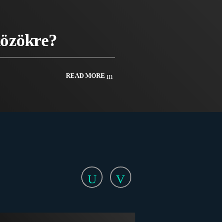
közökre?
READ MORE