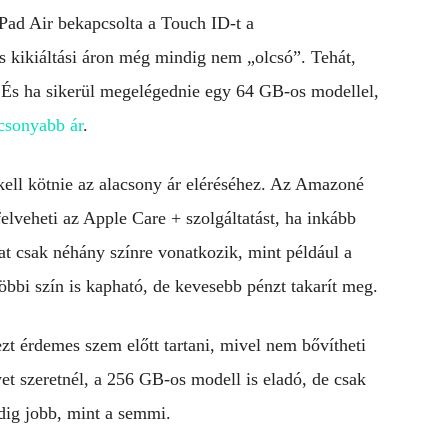
iPad Air bekapcsolta a Touch ID-t a
 kikiáltási áron még mindig nem „olcsó”. Tehát,
 És ha sikerül megelégednie egy 64 GB-os modellel,
acsonyabb ár
.
ll kötnie az alacsony ár eléréséhez. Az Amazoné
felveheti az Apple Care + szolgáltatást, ha inkább
at csak néhány színre vonatkozik, mint például a
többi szín is kapható, de kevesebb pénzt takarít meg.
zt érdemes szem előtt tartani, mivel nem bővítheti
et szeretnél, a 256 GB-os modell is eladó, de csak
dig jobb, mint a semmi.