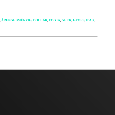
,
ÁRENGEDMÉNYIG
,
DOLLÁR
,
FOGJA
,
GEEK
,
GYORS
,
IPAD
,