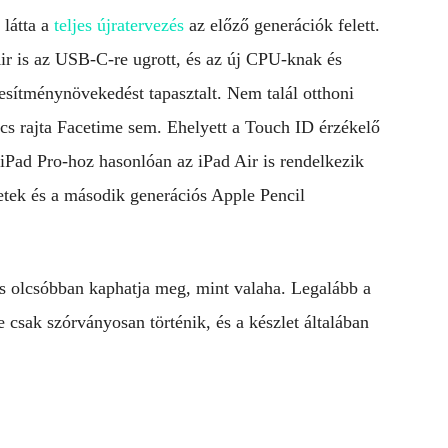
 látta a
teljes újratervezés
az előző generációk felett.
ir is az USB-C-re ugrott, és az új CPU-knak és
sítménynövekedést tapasztalt. Nem talál otthoni
cs rajta Facetime sem. Ehelyett a Touch ID érzékelő
iPad Pro-hoz hasonlóan az iPad Air is rendelkezik
zetek és a második generációs Apple Pencil
és olcsóbban kaphatja meg, mint valaha. Legalább a
e csak szórványosan történik, és a készlet általában