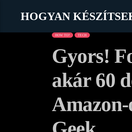
HOGYAN KÉSZÍTSE
HOW TO?
TECH
Gyors! Fo
akár 60 d
Amazon-o
Geek