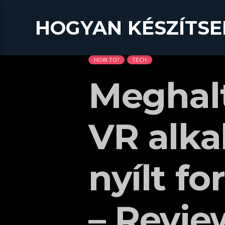
HOGYAN KÉSZÍTSE
HOW TO?
TECH
Meghal
VR alka
nyílt f
– Revie