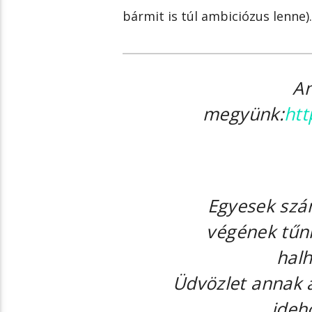
bármit is túl ambiciózus lenne).
An
megyünk:
htt
Egyesek szám
végének tűn
halh
Üdvözlet annak a
ideh