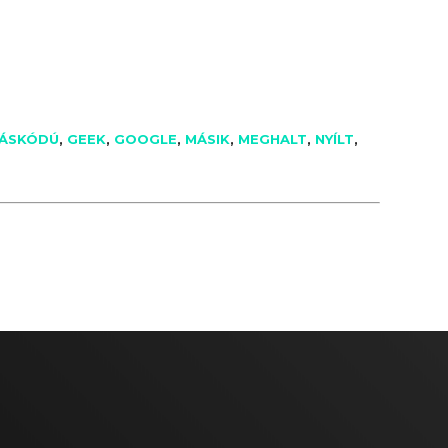
ÁSKÓDÚ
,
GEEK
,
GOOGLE
,
MÁSIK
,
MEGHALT
,
NYÍLT
,