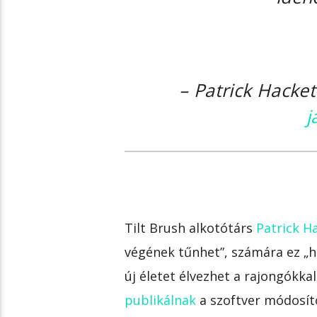
– Patrick Hacke
j
Tilt Brush alkotótárs
Patrick H
végének tűnhet”, számára ez „ha
új életet élvezhet a rajongókka
publikálnak
a szoftver módosíto