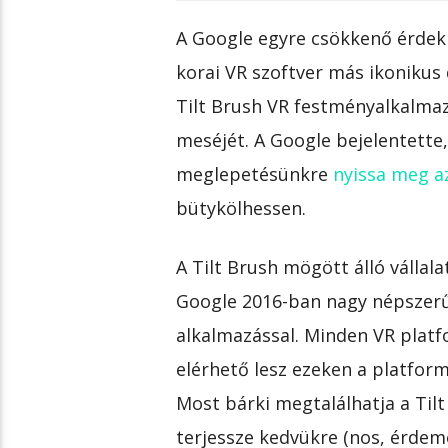
A Google egyre csökkenő érdekl
korai VR szoftver más ikonikus d
Tilt Brush VR festményalkalma
meséjét. A Google bejelentette,
meglepetésünkre
nyissa meg a
bütykölhessen.
A Tilt Brush mögött álló vállal
Google 2016-ban nagy népszer
alkalmazással. Minden VR platf
elérhető lesz ezeken a platfor
Most bárki megtalálhatja a Til
terjessze kedvükre (nos, érdem