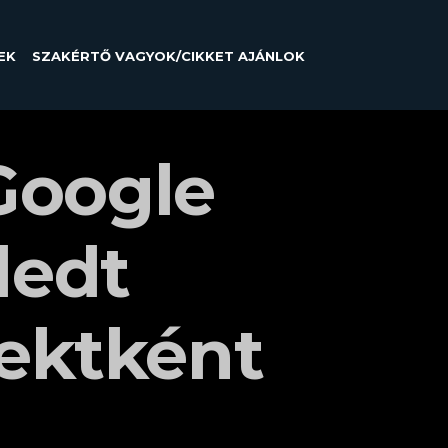
EK
SZAKÉRTŐ VAGYOK/CIKKET AJÁNLOK
Google
ledt
jektként