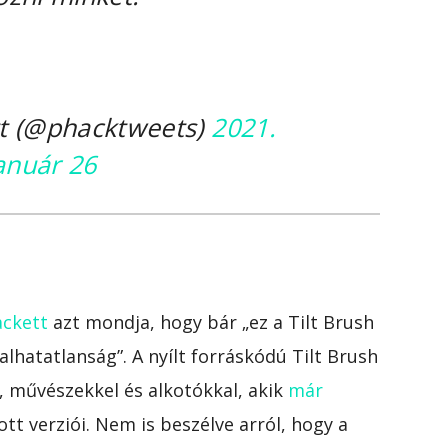
tt (@phacktweets)
2021.
anuár 26
ackett
azt mondja, hogy bár „ez a Tilt Brush
lhatatlanság”. A nyílt forráskódú Tilt Brush
l, művészekkel és alkotókkal, akik
már
tt verziói. Nem is beszélve arról, hogy a