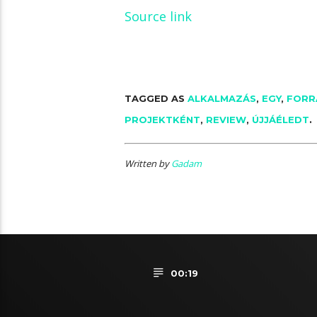
Source link
TAGGED AS
ALKALMAZÁS
,
EGY
,
FORR
PROJEKTKÉNT
,
REVIEW
,
ÚJJÁÉLEDT
.
Written by
Gadam
00:19