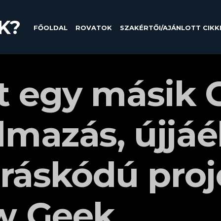
K?
FŐOLDAL
ROVATOK
SZAKÉRTŐI/AJÁNLOTT CIKK
t egy másik 
lmazás, újjáé
orráskódú pro
w Geek