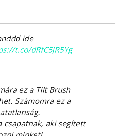
nddd ide
ps://t.co/dRfC5jR5Yg
ára ez a Tilt Brush
het. Számomra ez a
atatlanság.
 csapatnak, aki segített
ozni minket!