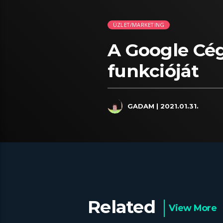
ÜZLET/MARKETING
A Google Cége
funkcióját
GADAM
| 2021.01.31.
Related
View More