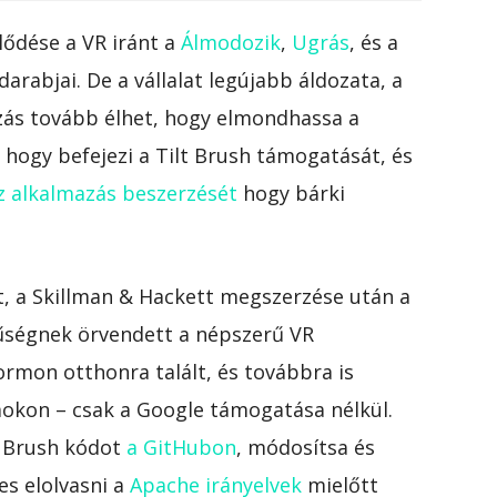
ődése a VR iránt a
Álmodozik
,
Ugrás
, és a
arabjai. De a vállalat legújabb áldozata, a
zás tovább élhet, hogy elmondhassa a
 hogy befejezi a Tilt Brush támogatását, és
z alkalmazás beszerzését
hogy bárki
at, a Skillman & Hackett megszerzése után a
űségnek örvendett a népszerű VR
ormon otthonra talált, és továbbra is
mokon – csak a Google támogatása nélkül.
t Brush kódot
a GitHubon
, módosítsa és
es elolvasni a
Apache irányelvek
mielőtt