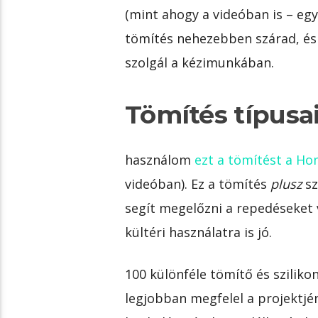
(mint ahogy a videóban is – e
tömítés nehezebben szárad, és 
szolgál a kézimunkában.
Tömítés típusa
használom
ezt a tömítést a H
videóban). Ez a tömítés
plusz
sz
segít megelőzni a repedéseket v
kültéri használatra is jó.
100 különféle tömítő és szilikon
legjobban megfelel a projektjén