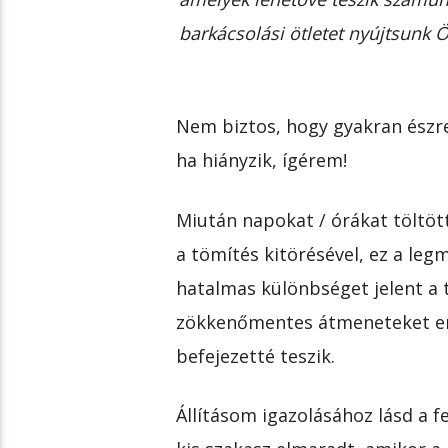
barkácsolási ötletet nyújtsunk 
Nem biztos, hogy gyakran észre
ha hiányzik, ígérem!
Miután napokat / órákat töltött
a tömítés kitörésével, ez a le
hatalmas különbséget jelent a 
zökkenőmentes átmeneteket er
befejezetté teszik.
Állításom igazolásához lásd a f