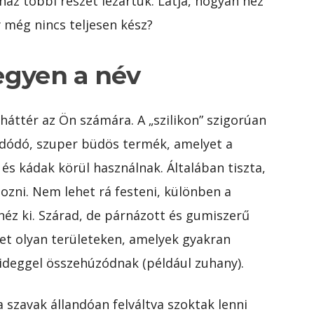
ház többi részét lezártuk. Látja, hogyan néz
 még nincs teljesen kész?
legyen a név
háttér az Ön számára. A „szilikon” szigorúan
ldódó, szuper büdös termék, amelyet a
és kádak körül használnak. Általában tiszta,
hozni. Nem lehet rá festeni, különben a
néz ki. Szárad, de párnázott és gumiszerű
zet olyan területeken, amelyek gyakran
hideggel összehúzódnak (például zuhany).
 szavak állandóan felváltva szoktak lenni