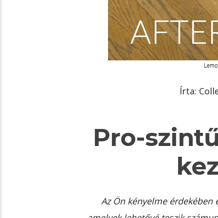
Írta: Col
Pro-szint
ke
Az Ön kényelme érdekében ez
amelyek lehetővé teszik számun