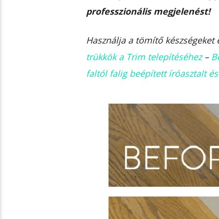
professzionális megjelenést!
Használja a tömítő készségeket 
trükkök a Trim telepítéséhez
–
B
faltól falig beépített íróasztalt 