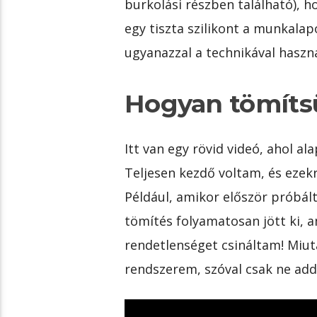
burkolási részben található), 
egy tiszta szilikont a munkala
ugyanazzal a technikával haszná
Hogyan tömíts
Itt van egy rövid videó, ahol a
Teljesen kezdő voltam, és ezek
Például, amikor először próbál
tömítés folyamatosan jött ki, 
rendetlenséget csináltam! Miutá
rendszerem, szóval csak ne add 