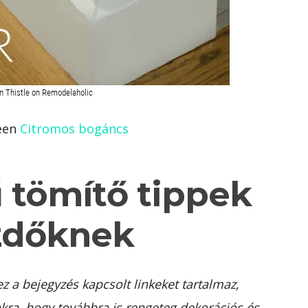
leen
Citromos bogáncs
ű tömítő tippek
zdőknek
 a bejegyzés kapcsolt linkeket tartalmaz,
kra, hogy továbbra is rengeteg dekorációs és