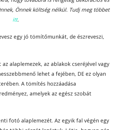
Önnek, Önnek költség nélkül. Tudj meg többet
itt
.
vesz egy jó tömítőmunkát, de észreveszi,
 az alaplemezek, az ablakok cseréjével vagy
gmesszebbmenő lehet a fejében, DE ez olyan
terében. A tömítés hozzáadása
edményez, amelyek az egész szobát
enti fotó alaplemezét. Az egyik fal végén egy