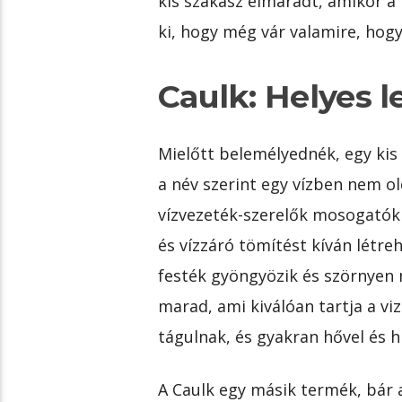
kis szakasz elmaradt, amikor a 
ki, hogy még vár valamire, hogy
Caulk: Helyes 
Mielőtt belemélyednék, egy kis 
a név szerint egy vízben nem o
vízvezeték-szerelők mosogatók 
és vízzáró tömítést kíván létre
festék gyöngyözik és szörnyen 
marad, ami kiválóan tartja a vi
tágulnak, és gyakran hővel és 
A Caulk egy másik termék, bár a