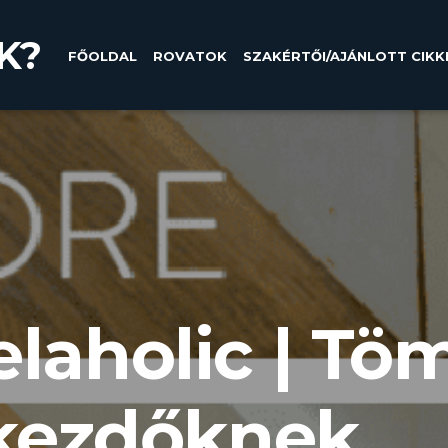
K?
FŐOLDAL
ROVATOK
SZAKÉRTŐI/AJÁNLOTT CIKK
aholic | Töm
 kezdőknek