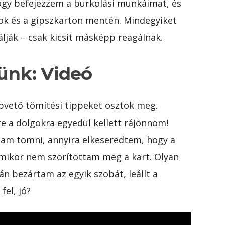
hogy befejezzem a burkolási munkáimat, és
pok és a gipszkarton mentén. Mindegyiket
lják – csak kicsit másképp reagálnak.
ünk: Videó
lapvető tömítési tippeket osztok meg.
re a dolgokra egyedül kellett rájönnöm!
tam tömni, annyira elkeseredtem, hogy a
amikor nem szorítottam meg a kart. Olyan
n bezártam az egyik szobát, leállt a
fel, jó?