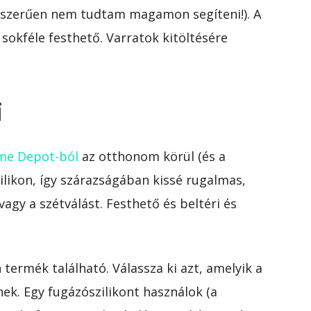
gyszerűen nem tudtam magamon segíteni!). A
sokféle festhető. Varratok kitöltésére
i
ome Depot-ból
az otthonom körül (és a
ilikon, így szárazságában kissé rugalmas,
agy a szétválást. Festhető és beltéri és
 termék található. Válassza ki azt, amelyik a
ek. Egy fugázószilikont használok (a