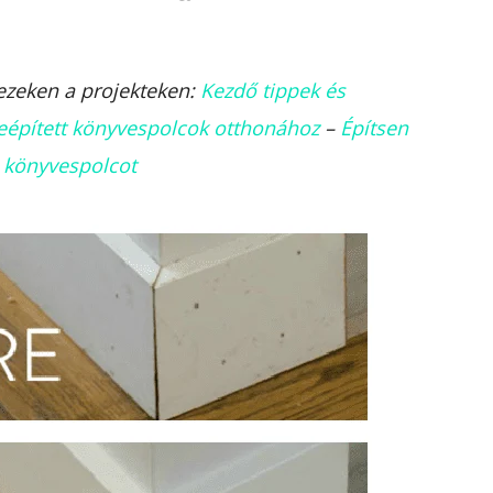
ezeken a projekteken:
Kezdő tippek és
eépített könyvespolcok otthonához
–
Építsen
és könyvespolcot