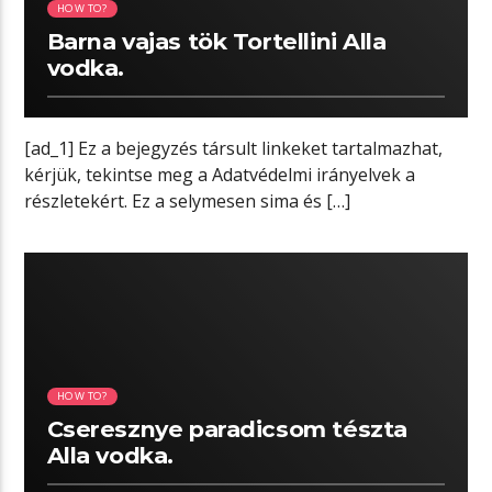
HOW TO?
Barna vajas tök Tortellini Alla
vodka.
[ad_1] Ez a bejegyzés társult linkeket tartalmazhat,
kérjük, tekintse meg a Adatvédelmi irányelvek a
részletekért. Ez a selymesen sima és […]
05:02 READ TIME
HOW TO?
Cseresznye paradicsom tészta
Alla vodka.