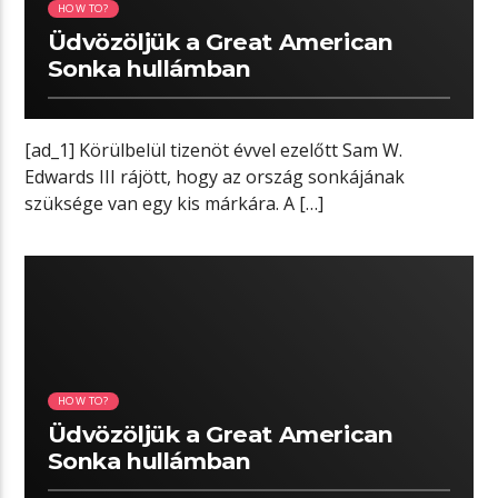
HOW TO?
Üdvözöljük a Great American
Sonka hullámban
[ad_1] Körülbelül tizenöt évvel ezelőtt Sam W.
Edwards III rájött, hogy az ország sonkájának
szüksége van egy kis márkára. A […]
04:46 READ TIME
HOW TO?
Üdvözöljük a Great American
Sonka hullámban