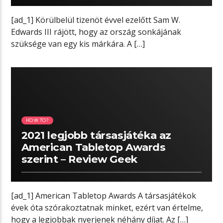
[ad_1] Körülbelül tizenöt évvel ezelőtt Sam W.
Edwards III rájött, hogy az ország sonkájának
szüksége van egy kis márkára. A […]
03:17 READ TIME
HOW TO?
2021 legjobb társasjátéka az
American Tabletop Awards
szerint – Review Geek
[ad_1] American Tabletop Awards A társasjátékok
évek óta szórakoztatnak minket, ezért van értelme,
hogy a legjobbak nyerjenek néhány díjat. Az […]