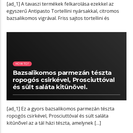
[ad_1] A tavaszi termékek felkarolása ezekkel az
egyszerű Antipasto Tortellini nyársakkal, citromos
bazsalikomos vigrával. Friss sajtos tortellini és
mozzarella, gyors […]
06:24 READ TIME
HOW TO?
Bazsalikomos parmezán tészta
ropogós csirkével, Prosciuttóval
és sült saláta kitûnõvel.
[ad_1] Ez a gyors bazsalikomos parmezán tészta
ropogós csirkével, Prosciuttóval és sült saláta
kitûnõvel az a tál házi tészta, amelynek […]