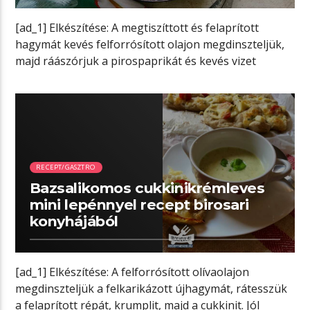
[ad_1] Elkészítése: A megtiszíttott és felaprított
hagymát kevés felforrósított olajon megdinszteljük,
majd ráászórjuk a pirospaprikát és kevés vizet
hozzáöntve összeforraljuk. […]
01:27 READ TIME
RECEPT/GASZTRO
Bazsalikomos cukkinikrémleves
mini lepénnyel recept birosari
konyhájából
[ad_1] Elkészítése: A felforrósított olívaolajon
megdinszteljük a felkarikázott újhagymát, rátesszük
a felaprított répát, krumplit, majd a cukkinit. Jól