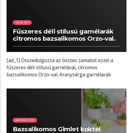
HOW TO?
Fűszeres déli stílusú garnélarák
citromos bazsalikomos Orzo-val.
[ad_1] Összedolgozza az összes zamatot ezzel a
fűszeres déli stílusú garnélával, citromos
bazsalikomos Orzo-val. Aranysárga garnélarák
krémes, fűszeres mártásban, amely […]
06:58 READ TIME
BARKÁCS/DIY
Bazsalikomos Gimlet koktél