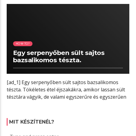
06:12 READ TIME
HOW TO?
Egy serpenyőben sült sajtos
bazsalikomos tészta.
[ad_1] Egy serpenyőben sült sajtos bazsalikomos
tészta. Tökéletes étel éjszakákra, amikor lassan sült
tésztára vágyik, de valami egyszerűre és egyszerűen
[…]
MIT KÉSZÍTENÉL?