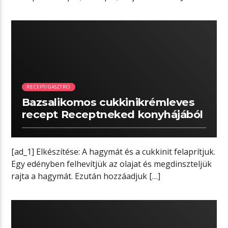
összeforgatjuk, ráteszünk […]
00:49 READ TIME
RECEPT/GASZTRO
Bazsalikomos cukkinikrémleves
recept Receptneked konyhájából
[ad_1] Elkészítése: A hagymát és a cukkinit felaprítjuk.
Egy edényben felhevítjük az olajat és megdinszteljük
rajta a hagymát. Ezután hozzáadjuk […]
05:11 READ TIME