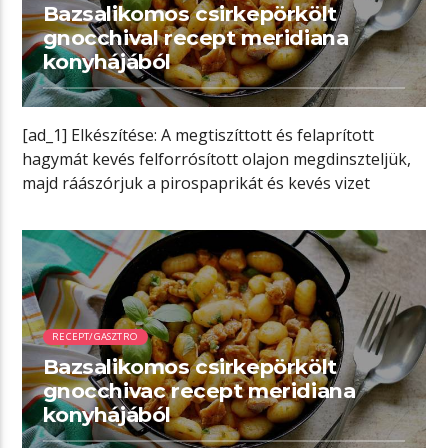
Bazsalikomos csirkepörkölt
gnocchival recept meridiana
konyhájából
[ad_1] Elkészítése: A megtiszíttott és felaprított
hagymát kevés felforrósított olajon megdinszteljük,
majd ráászórjuk a pirospaprikát és kevés vizet
hozzáöntve összeforraljuk. […]
00:57 READ TIME
RECEPT/GASZTRO
Bazsalikomos csirkepörkölt
gnocchivac recept meridiana
konyhájából