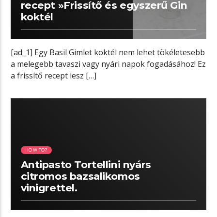
recept »Frissítő és egyszerű Gin
koktél
[ad_1] Egy Basil Gimlet koktél nem lehet tökéletesebb
a melegebb tavaszi vagy nyári napok fogadásához! Ez
a frissítő recept lesz […]
04:00 READ TIME
HOW TO?
Antipasto Tortellini nyárs
citromos bazsalikomos
vinigrettel.