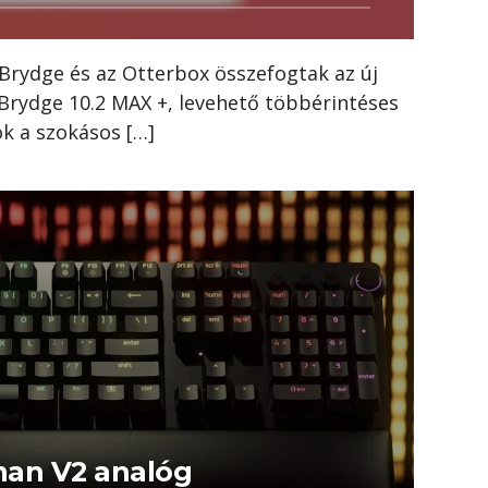
 Brydge és az Otterbox összefogtak az új
Brydge 10.2 MAX +, levehető többérintéses
ok a szokásos […]
man V2 analóg