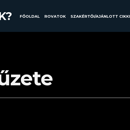
K?
FŐOLDAL
ROVATOK
SZAKÉRTŐI/AJÁNLOTT CIKK
yűzete