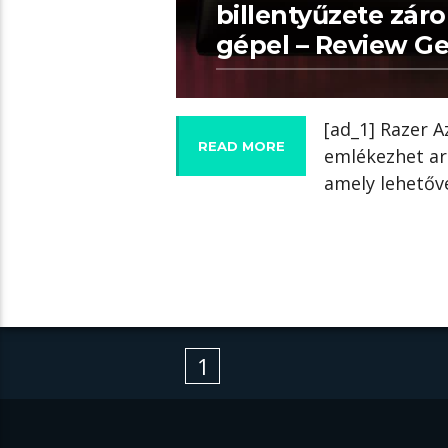
billentyűzete zár
gépel – Review G
[ad_1] Razer A
READ MORE
emlékezhet ar
amely lehetővé
1