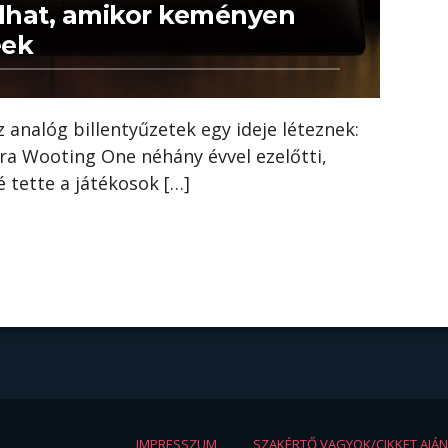
olhat, amikor keményen
eek
z analóg billentyűzetek egy ideje léteznek:
ra Wooting One néhány évvel ezelőtti,
 tette a játékosok […]
IMPRESSZUM
SZAKÉRTŐ VAGYOK/CIKKET AJÁ