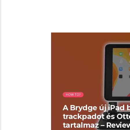
01:34 READ TIME
HOW TO?
A Brydge új iPad 
trackpadot és Ott
tartalmaz – Revi