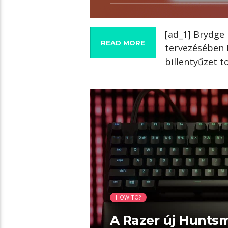
[ad_1] Brydge
READ MORE
tervezésében 
billentyűzet t
03:09 READ TIME
HOW TO?
A Razer új Hunts