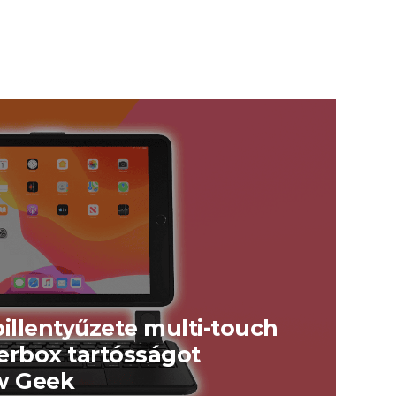
billentyűzete multi-touch
erbox tartósságot
ew Geek