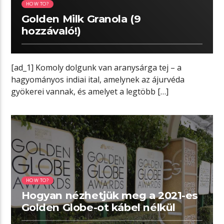
HOW TO?
Golden Milk Granola (9
hozzávaló!)
[ad_1] Komoly dolgunk van aranysárga tej – a
hagyományos indiai ital, amelynek az ájurvéda
gyökerei vannak, és amelyet a legtöbb […]
02:39 READ TIME
HOW TO?
Hogyan nézhetjük meg a 2021-es
Golden Globe-ot kábel nélkül