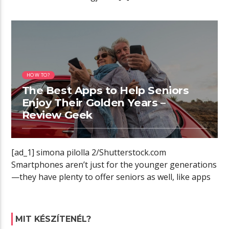
12:40 READ TIME
HOW TO?
The Best Apps to Help Seniors
Enjoy Their Golden Years –
Review Geek
[ad_1] simona pilolla 2/Shutterstock.com
Smartphones aren’t just for the younger generations
—they have plenty to offer seniors as well, like apps
[…]
MIT KÉSZÍTENÉL?