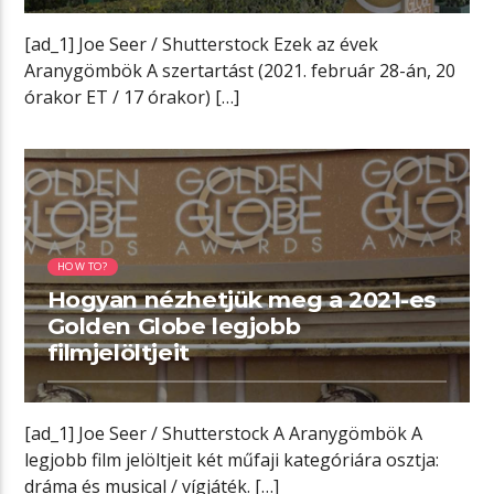
[ad_1] Joe Seer / Shutterstock Ezek az évek
Aranygömbök A szertartást (2021. február 28-án, 20
órakor ET / 17 órakor) […]
05:55 READ TIME
HOW TO?
Hogyan nézhetjük meg a 2021-es
Golden Globe legjobb
filmjelöltjeit
[ad_1] Joe Seer / Shutterstock A Aranygömbök A
legjobb film jelöltjeit két műfaji kategóriára osztja:
dráma és musical / vígjáték. […]