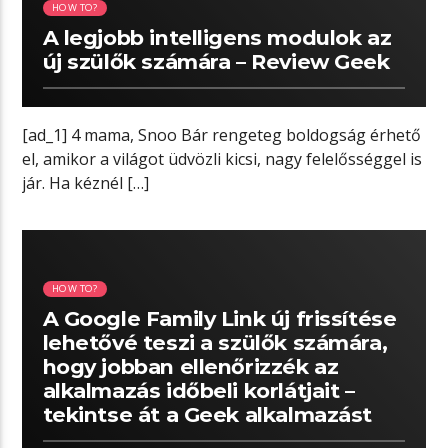
HOW TO?
A legjobb intelligens modulok az
új szülők számára – Review Geek
[ad_1] 4 mama, Snoo Bár rengeteg boldogság érhető
el, amikor a világot üdvözli kicsi, nagy felelősséggel is
jár. Ha kéznél […]
02:51 READ TIME
HOW TO?
A Google Family Link új frissítése
lehetővé teszi a szülők számára,
hogy jobban ellenőrizzék az
alkalmazás időbeli korlátjait –
tekintse át a Geek alkalmazást