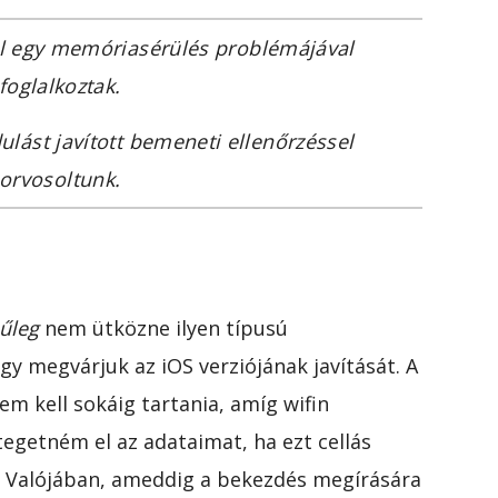
sel egy memóriasérülés problémájával
foglalkoztak.
ulást javított bemeneti ellenőrzéssel
orvosoltunk.
nűleg
nem ütközne ilyen típusú
y megvárjuk az iOS verziójának javítását. A
em kell sokáig tartania, amíg wifin
tegetném el az adataimat, ha ezt cellás
) Valójában, ameddig a bekezdés megírására