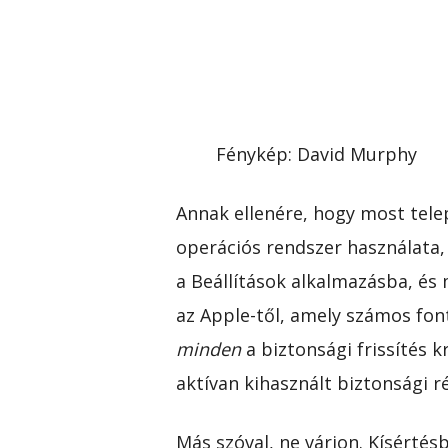
Fénykép
:
David Murphy
Annak ellenére, hogy most telep
operációs rendszer használata, 
a Beállítások alkalmazásba, és 
az Apple-től, amely számos fon
minden
a biztonsági frissítés k
aktívan kihasznált biztonsági ré
Más szóval, ne várjon. Kísértésb