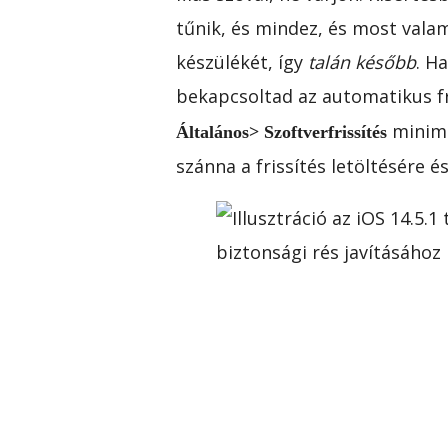
tűnik, és mindez, és most valam
készülékét, így
talán később
. H
bekapcsoltad az automatikus f
minimu
Általános> Szoftverfrissítés
szánna a frissítés letöltésére és