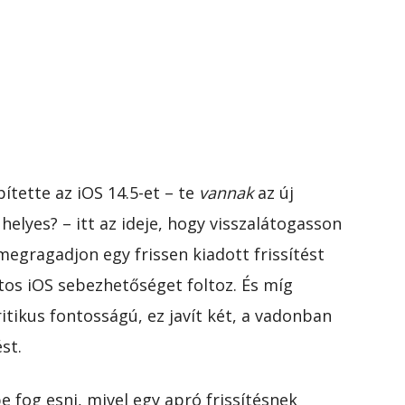
ítette az iOS 14.5-et – te
vannak
az új
helyes? – itt az ideje, hogy visszalátogasson
megragadjon egy frissen kiadott frissítést
tos iOS sebezhetőséget foltoz. És míg
ritikus fontosságú, ez javít két, a vadonban
st.
e fog esni, mivel egy apró frissítésnek