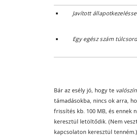
Javított állapotkezelés
Egy egész szám túlcsord
Bár az esély jó, hogy te
valószí
támadásokba, nincs ok arra, hog
frissítés kb. 100 MB, és ennek n
keresztül letöltődik. (Nem vesz
kapcsolaton keresztül tenném.