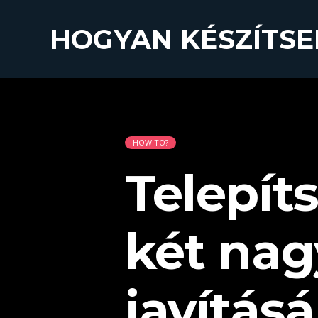
HOGYAN KÉSZÍTSE
HOW TO?
Telepíts
két nag
javítás