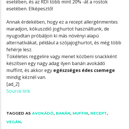
esetében, és az RDI több mint 20% -át a rostok
esetében. Elképesztő!
Annak érdekében, hogy ez a recept allergénmentes
maradjon, kókuszdió joghurtot használtunk, de
nyugodtan próbáljon ki más növényi alapú
alternatívákat, például a szójajoghurtot, és még több
fehérje lesz.
Tökéletes reggelire vagy menet közbeni snackként
készítsen egy nagy adag ilyen banán avokádó
muffint, és akkor egy
egészséges édes csemege
mindig kéznél van.
[ad_2]
Source link
TAGGED AS
AVOKÁDÓ
,
BANÁN
,
MUFFIN
,
RECEPT
,
VEGÁN
.