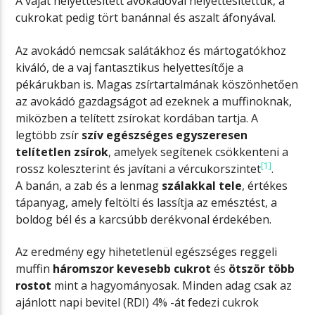
A vajat helyettesített avokádóval helyettesítettük, a
cukrokat pedig tört banánnal és aszalt áfonyával.
Az avokádó nemcsak salátákhoz és mártogatókhoz
kiváló, de a vaj fantasztikus helyettesítője a
pékárukban is. Magas zsírtartalmának köszönhetően
az avokádó gazdagságot ad ezeknek a muffinoknak,
miközben a telített zsírokat kordában tartja. A
legtöbb zsír
szív egészséges egyszeresen
telítetlen zsírok
, amelyek segítenek csökkenteni a
[1]
rossz koleszterint és javítani a vércukorszintet
.
A banán, a zab és a lenmag
szálakkal tele
, értékes
tápanyag, amely feltölti és lassítja az emésztést, a
boldog bél és a karcsúbb derékvonal érdekében.
Az eredmény egy hihetetlenül egészséges reggeli
muffin
háromszor kevesebb cukrot
és
ötször több
rostot
mint a hagyományosak. Minden adag csak az
ajánlott napi bevitel (RDI) 4% -át fedezi cukrok