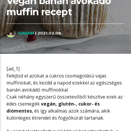
Vegán banán avokádó
muffin recept
GADAM
| 2021.02.08.
[ad_1]
Felejtsd el azokat a cukros csomagolású vajas
muffinokat, és kezdd a napod ezekkel az egészséges
banán avokádó muffinokkal.
Csak néhány egyszerű összetevőből készítve ezek az
édes csemegék
vegán, glutén-, cukor- és
diómentes
, és így alkalmas azok számára, akik
különleges étrendet és fogyókúrát tartanak.