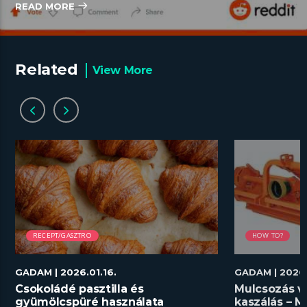
READ MORE
Related
View More
RECEPT/GASZTRO
HOW TO?
GADAM
| 2026.01.16.
GADAM
| 2026
Csokoládé pasztilla és
Mulcsozás v
gyümölcspüré használata
kaszálás – M