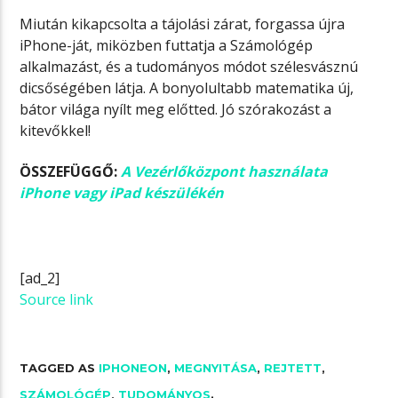
Miután kikapcsolta a tájolási zárat, forgassa újra
iPhone-ját, miközben futtatja a Számológép
alkalmazást, és a tudományos módot szélesvásznú
dicsőségében látja. A bonyolultabb matematika új,
bátor világa nyílt meg előtted. Jó szórakozást a
kitevőkkel!
ÖSSZEFÜGGŐ:
A Vezérlőközpont használata
iPhone vagy iPad készülékén
[ad_2]
Source link
TAGGED AS
IPHONEON
,
MEGNYITÁSA
,
REJTETT
,
SZÁMOLÓGÉP
,
TUDOMÁNYOS
.