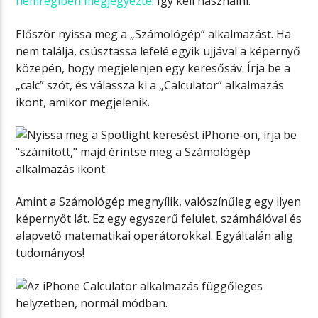
nemrégiben megjegyezte
. Így kell használni.
Először nyissa meg a „Számológép” alkalmazást. Ha
nem találja, csúsztassa lefelé egyik ujjával a képernyő
közepén, hogy megjelenjen egy keresősáv. Írja be a
„calc” szót, és válassza ki a „Calculator” alkalmazás
ikont, amikor megjelenik.
Amint a Számológép megnyílik, valószínűleg egy ilyen
képernyőt lát. Ez egy egyszerű felület, számhálóval és
alapvető matematikai operátorokkal. Egyáltalán alig
tudományos!