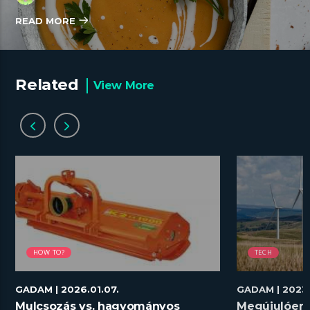
READ MORE
Related
View More
HOW TO?
TECH
GADAM
| 2026.01.07.
GADAM
| 2023
Mulcsozás vs. hagyományos
Megújulóene