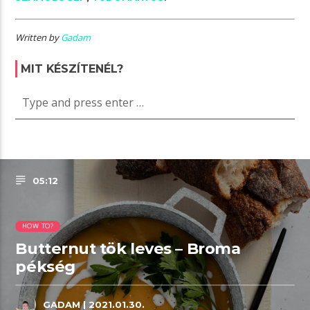
Written by
Gadam
MIT KÉSZÍTENÉL?
05:12
HOW TO?
Butternut tök leves – Broma
pékség
GADAM
| 2021.01.30.