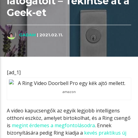
látogatóit – Tekintse át a
Geek-et
GADAM
| 2021.02.11.
[ad_1]
amazon
A video kapucsengők az egyik legjobb intelligens
otthoni eszköz, amelyet birtokolhat, és a Ring csengő
is
megint érdemes a megfontolásodra
. Ennek
bizonyítására pedig Ring kiadja a
kevés praktikus új