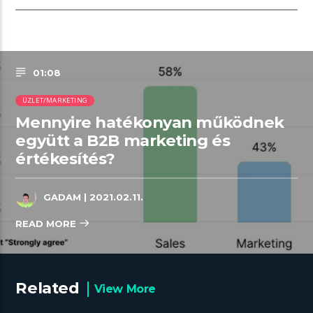
01:08
ÜZLET/MARKETING
Mennyire hatékonyan működnek
együtt a B2B marketing és
értékesítés?
GADAM
| 2021.02.11.
READ MORE
Related
View More