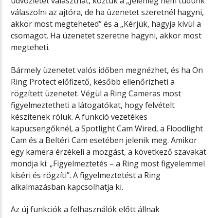
üdvözletet választhat, köztük a „Jelenleg nem tudunk
válaszolni az ajtóra, de ha üzenetet szeretnél hagyni,
akkor most megteheted” és a „Kérjük, hagyja kívül a
csomagot. Ha üzenetet szeretne hagyni, akkor most
megteheti.
Bármely üzenetet valós időben megnézhet, és ha Ön
Ring Protect előfizető, később ellenőrizheti a
rögzített üzenetet. Végül a Ring Cameras most
figyelmeztetheti a látogatókat, hogy felvételt
készítenek róluk. A funkció vezetékes
kapucsengőknél, a Spotlight Cam Wired, a Floodlight
Cam és a Beltéri Cam esetében jelenik meg. Amikor
egy kamera érzékeli a mozgást, a következő szavakat
mondja ki: „Figyelmeztetés – a Ring most figyelemmel
kíséri és rögzíti”. A figyelmeztetést a Ring
alkalmazásban kapcsolhatja ki.
Az új funkciók a felhasználók előtt állnak