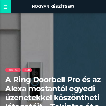
HOGYAN KÉSZÍTSEK?
HOW TO?
TECH
A Ring Doorbell Pro és az
Alexa mostantól egyedi
üzenetekkel köszöntheti