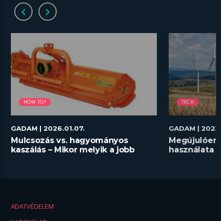
HOW TO?
TECH
GADAM
| 2026.01.07.
GADAM
| 2023
Mulcsozás vs. hagyományos
Megújulóene
kaszálás – Mikor melyik a jobb
használata a
megoldás?
ADATVÉDELEM