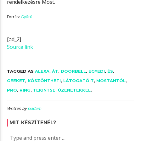
rendelkezésre
Most
.
Forrás:
Gyűrű
[ad_2]
Source link
TAGGED AS
ALEXA
,
ÁT
,
DOORBELL
,
EGYEDI
,
ÉS
,
GEEKET
,
KÖSZÖNTHETI
,
LÁTOGATÓIT
,
MOSTANTÓL
,
PRO
,
RING
,
TEKINTSE
,
ÜZENETEKKEL
.
Written by
Gadam
MIT KÉSZÍTENÉL?