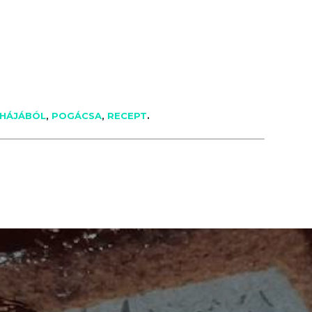
HÁJÁBÓL
,
POGÁCSA
,
RECEPT
.