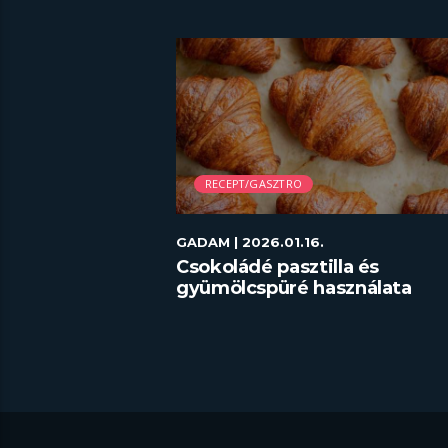
RECEPT/GASZTRO
GADAM
| 2026.01.16.
skótatekercs
Csokoládé pasztilla és
gyümölcspüré használata
desszertekhez lépésről lépés