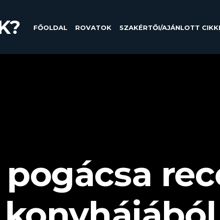
K?
FŐOLDAL
ROVATOK
SZAKÉRTŐI/AJÁNLOTT CIKK
 pogácsa rec
i konyhájából