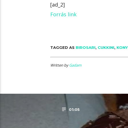
[ad_2]
Forrás link
TAGGED AS
BIROSARI
,
CUKKINI
,
KONY
Written by
Gadam
01:05