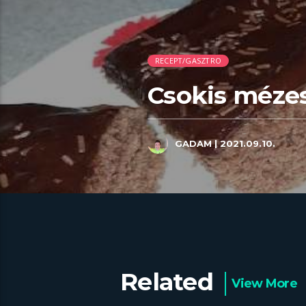
RECEPT/GASZTRO
Csokis méze
GADAM
| 2021.09.10.
Related
View More