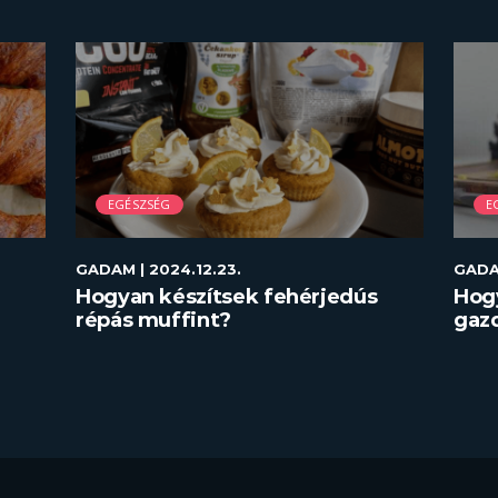
EGÉSZSÉG
E
GADAM
| 2024.12.23.
GAD
Hogyan készítsek fehérjedús
Hog
répás muffint?
gazd
re