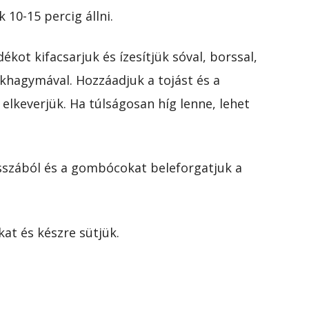
10-15 percig állni.
ékot kifacsarjuk és ízesítjük sóval, borssal,
okhagymával. Hozzáadjuk a tojást és a
l elkeverjük. Ha túlságosan híg lenne, lehet
asszából és a gombócokat beleforgatjuk a
at és készre sütjük.