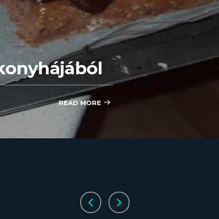
konyhájából
READ MORE