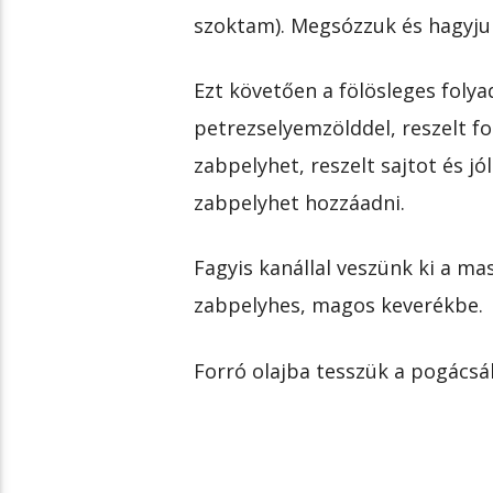
szoktam). Megsózzuk és hagyjuk 
Ezt követően a fölösleges folyad
petrezselyemzölddel, reszelt f
zabpelyhet, reszelt sajtot és jó
zabpelyhet hozzáadni.
Fagyis kanállal veszünk ki a m
zabpelyhes, magos keverékbe.
Forró olajba tesszük a pogácsák