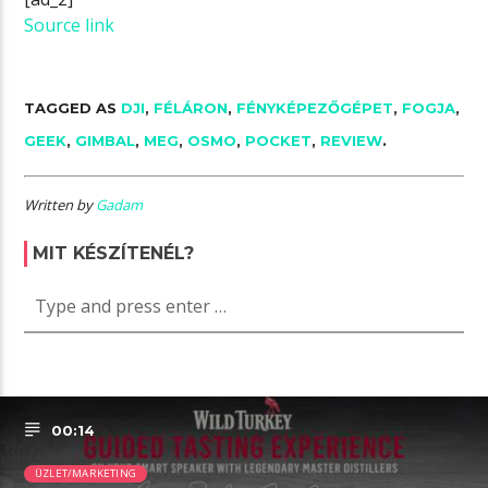
Source link
TAGGED AS
DJI
,
FÉLÁRON
,
FÉNYKÉPEZŐGÉPET
,
FOGJA
,
GEEK
,
GIMBAL
,
MEG
,
OSMO
,
POCKET
,
REVIEW
.
Written by
Gadam
MIT KÉSZÍTENÉL?
00:14
ÜZLET/MARKETING