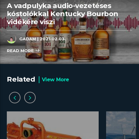
A vadpulyka audio-vezetéses
kóstolókkal Kentucky Bourbon
vidékére viszi
GADAM
| 2021.02.03.
READ MORE
Related
View More