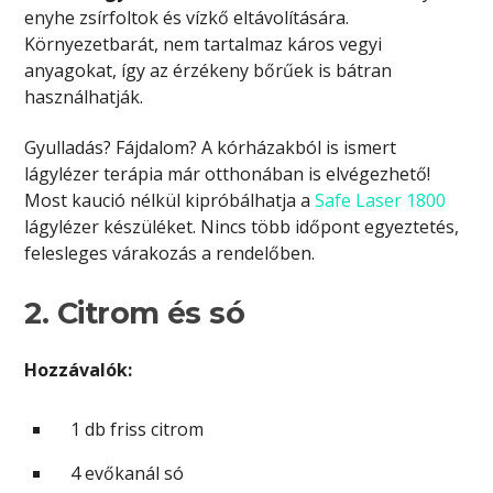
enyhe zsírfoltok és vízkő eltávolítására.
Környezetbarát, nem tartalmaz káros vegyi
anyagokat, így az érzékeny bőrűek is bátran
használhatják.
Gyulladás? Fájdalom? A kórházakból is ismert
lágylézer terápia már otthonában is elvégezhető!
Most kaució nélkül kipróbálhatja a
Safe Laser 1800
lágylézer készüléket. Nincs több időpont egyeztetés,
felesleges várakozás a rendelőben.
2. Citrom és só
Hozzávalók:
1 db friss citrom
4 evőkanál só