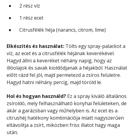
2 rész víz
1 rész ecet
Citrusfélék héja (narancs, citrom, lime)
Elkészítés és használat:
Tölts egy spray-palackot a
víz, az ecet és a citrusfélék héjának keverékével.
Hagyd állni a keveréket néhány napig, hogy az
illóolajok és savak kioldódjanak a héjakból. Használat
előtt rázd fel jól, majd permetezd a zsíros felületre.
Hagyd hatni néhány percig, majd töröld le.
Hol és hogyan használd?
Ez a spray kiváló általános
zsíroldó, mely felhasználható konyhai felületeken, de
akár a garázsban vagy műhelyben is. Az ecet és a
citrushéj hatékony kombinációja miatt nagyszerűen
eltávolítja a zsírt, miközben friss illatot hagy maga
után.