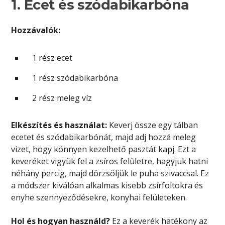
1. Ecet és szódabikarbóna
Hozzávalók:
1 rész ecet
1 rész szódabikarbóna
2 rész meleg víz
Elkészítés és használat:
Keverj össze egy tálban
ecetet és szódabikarbónát, majd adj hozzá meleg
vizet, hogy könnyen kezelhető pasztát kapj. Ezt a
keveréket vigyük fel a zsíros felületre, hagyjuk hatni
néhány percig, majd dörzsöljük le puha szivaccsal. Ez
a módszer kiválóan alkalmas kisebb zsírfoltokra és
enyhe szennyeződésekre, konyhai felületeken.
Hol és hogyan használd?
Ez a keverék hatékony az