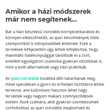
Amikor a házi módszerek
már nem segítenek…
Bár a házi készítésű zsíroldók környezetbarátok és
könnyen elkészíthetők, az ipari készítmények több
szempontból is előnyösebbek lehetnek. Ezek a
termékek kifejezetten úgy lettek kifejlesztve, hogy
maximális hatékonysággal távolítsák el a zsírt,
emellett egységáron számolva gyakran olcsóbbak is,
mint a bolti alternatívák vagy házi praktikák.
Az
ipari zsíroldók
továbbá időt takarítanak meg,
mivel speciálisan a gyors és erőteljes tisztításra lettek
tervezve, ami különösen hasznos lehet nagy
területek vagy nagyon makacs szennyeződések
esetén. Azok számára, akik gyakran szembesülnek
zsírfoltokkal, az ipari zsíroldók megbízható és