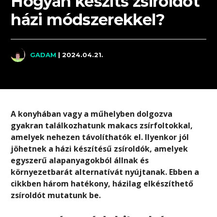
Hogyan készíts zsíroldót
házi módszerekkel?
GADAM
| 2024.04.21.
A konyhában vagy a műhelyben dolgozva
gyakran találkozhatunk makacs zsírfoltokkal,
amelyek nehezen távolíthatók el. Ilyenkor jól
jöhetnek a házi készítésű zsíroldók, amelyek
egyszerű alapanyagokból állnak és
környezetbarát alternatívát nyújtanak. Ebben a
cikkben három hatékony, házilag elkészíthető
zsíroldót mutatunk be.