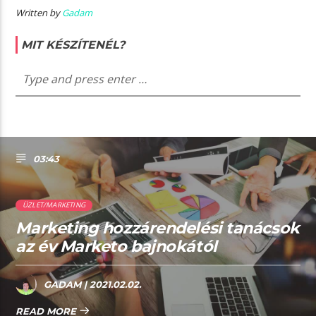
Written by
Gadam
MIT KÉSZÍTENÉL?
03:43
ÜZLET/MARKETING
Marketing hozzárendelési tanácsok
az év Marketo bajnokától
GADAM
| 2021.02.02.
READ MORE