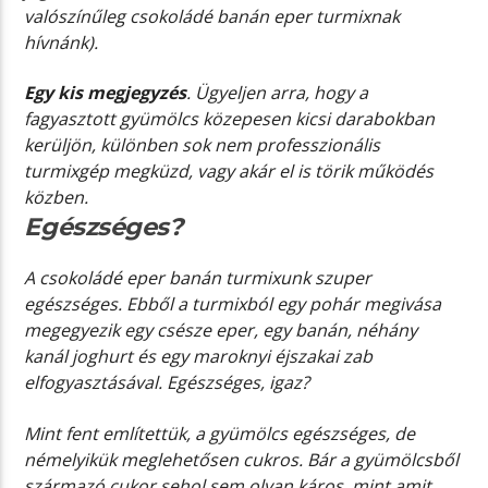
valószínűleg csokoládé banán eper turmixnak
hívnánk).
Egy kis megjegyzés
. Ügyeljen arra, hogy a
fagyasztott gyümölcs közepesen kicsi darabokban
kerüljön, különben sok nem professzionális
turmixgép megküzd, vagy akár el is törik működés
közben.
Egészséges?
A csokoládé eper banán turmixunk szuper
egészséges. Ebből a turmixból egy pohár megivása
megegyezik egy csésze eper, egy banán, néhány
kanál joghurt és egy maroknyi éjszakai zab
elfogyasztásával. Egészséges, igaz?
Mint fent említettük, a gyümölcs egészséges, de
némelyikük meglehetősen cukros. Bár a gyümölcsből
származó cukor sehol sem olyan káros, mint amit