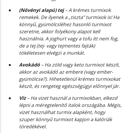
(Növényi alapú) tej
– A krémes turmixok
remekek. De ilyenek a „tiszta” turmixok is! Ha
könnyű, gyümölcsléhez hasonló turmixot
szeretne, akkor folyékony alapot kell
használnia. A joghurt vagy a tofu itt nem fog,
de a tej (tej- vagy tejmentes fajták)
tökéletesen elvégzi a munkát.
Avokádó
– Ha zöld vagy keto turmixot készít,
akkor az avokádó az embere (vagy ember-
gyümölcse?). Hihetetlenül krémes turmixokat
készít, és rengeteg egészségügyi előnnyel jár.
Víz
– Ha vizet használ a turmixokban, elkezd
lépni a méregtelenítő italok országába. Mégis,
vizet használhat turmix alapként, hogy
szuper könnyű turmixot kapjon a kalóriák
töredékével.