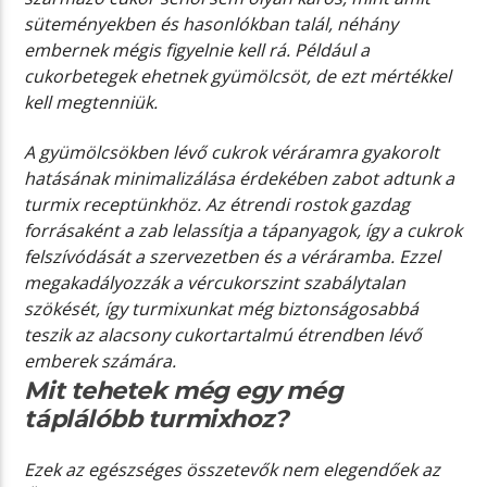
süteményekben és hasonlókban talál, néhány
embernek mégis figyelnie kell rá. Például a
cukorbetegek ehetnek gyümölcsöt, de ezt mértékkel
kell megtenniük.
A gyümölcsökben lévő cukrok véráramra gyakorolt ​​
hatásának minimalizálása érdekében zabot adtunk a
turmix receptünkhöz. Az étrendi rostok gazdag
forrásaként a zab lelassítja a tápanyagok, így a cukrok
felszívódását a szervezetben és a véráramba. Ezzel
megakadályozzák a vércukorszint szabálytalan
szökését, így turmixunkat még biztonságosabbá
teszik az alacsony cukortartalmú étrendben lévő
emberek számára.
Mit tehetek még egy még
táplálóbb turmixhoz?
Ezek az egészséges összetevők nem elegendőek az