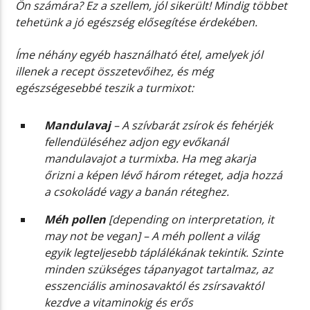
Ön számára? Ez a szellem, jól sikerült! Mindig többet
tehetünk a jó egészség elősegítése érdekében.
Íme néhány egyéb használható étel, amelyek jól
illenek a recept összetevőihez, és még
egészségesebbé teszik a turmixot:
Mandulavaj
– A szívbarát zsírok és fehérjék
fellendüléséhez adjon egy evőkanál
mandulavajot a turmixba. Ha meg akarja
őrizni a képen lévő három réteget, adja hozzá
a csokoládé vagy a banán réteghez.
Méh pollen
[depending on interpretation, it
may not be vegan] – A méh pollent a világ
egyik legteljesebb táplálékának tekintik. Szinte
minden szükséges tápanyagot tartalmaz, az
esszenciális aminosavaktól és zsírsavaktól
kezdve a vitaminokig és erős