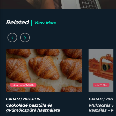
Related
View More
RECEPT/GASZTRO
HOW TO?
GADAM
| 2026.01.16.
GADAM
| 2026.0
Csokoládé pasztilla és
Mulcsozás v
gyümölcspüré használata
kaszálás – M
desszertekhez lépésről lépésre
megoldás?