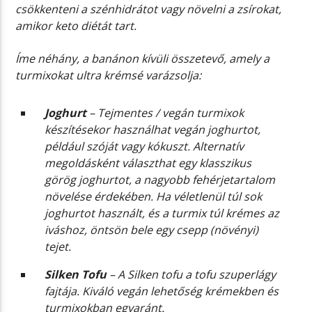
csökkenteni a szénhidrátot vagy növelni a zsírokat,
amikor keto diétát tart.
Íme néhány, a banánon kívüli összetevő, amely a
turmixokat ultra krémsé varázsolja:
Joghurt
– Tejmentes / vegán turmixok
készítésekor használhat vegán joghurtot,
például szóját vagy kókuszt. Alternatív
megoldásként választhat egy klasszikus
görög joghurtot, a nagyobb fehérjetartalom
növelése érdekében. Ha véletlenül túl sok
joghurtot használt, és a turmix túl krémes az
iváshoz, öntsön bele egy csepp (növényi)
tejet.
Silken Tofu
– A Silken tofu a tofu szuperlágy
fajtája. Kiváló vegán lehetőség krémekben és
turmixokban egyaránt.