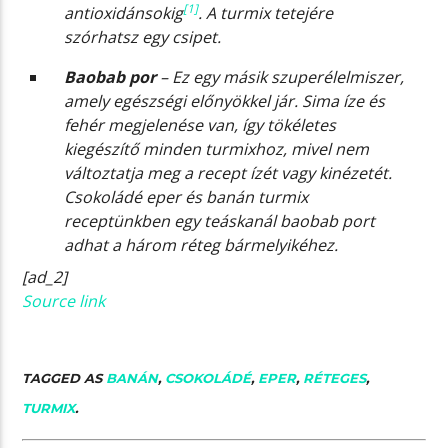
[1]
antioxidánsokig
. A turmix tetejére
szórhatsz egy csipet.
Baobab por
– Ez egy másik szuperélelmiszer,
amely egészségi előnyökkel jár. Sima íze és
fehér megjelenése van, így tökéletes
kiegészítő minden turmixhoz, mivel nem
változtatja meg a recept ízét vagy kinézetét.
Csokoládé eper és banán turmix
receptünkben egy teáskanál baobab port
adhat a három réteg bármelyikéhez.
[ad_2]
Source link
TAGGED AS
BANÁN
,
CSOKOLÁDÉ
,
EPER
,
RÉTEGES
,
TURMIX
.