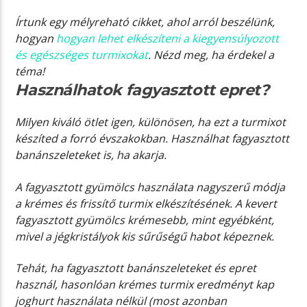
Írtunk egy mélyreható cikket, ahol arról beszélünk,
hogyan
hogyan lehet elkészíteni a kiegyensúlyozott
és egészséges turmixokat
. Nézd meg, ha érdekel a
téma!
Használhatok fagyasztott epret?
Milyen kiváló ötlet igen, különösen, ha ezt a turmixot
készíted a forró évszakokban. Használhat fagyasztott
banánszeleteket is, ha akarja.
A fagyasztott gyümölcs használata nagyszerű módja
a krémes és frissítő turmix elkészítésének. A kevert
fagyasztott gyümölcs krémesebb, mint egyébként,
mivel a jégkristályok kis sűrűségű habot képeznek.
Tehát, ha fagyasztott banánszeleteket és epret
használ, hasonlóan krémes turmix eredményt kap
joghurt használata nélkül (most azonban