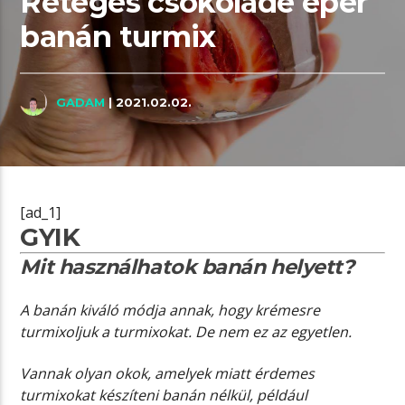
Réteges csokoládé eper
banán turmix
GADAM
| 2021.02.02.
[ad_1]
GYIK
Mit használhatok banán helyett?
A banán kiváló módja annak, hogy krémesre
turmixoljuk a turmixokat. De nem ez az egyetlen.
Vannak olyan okok, amelyek miatt érdemes
turmixokat készíteni banán nélkül, például