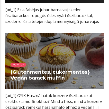
[ad_1] Ez a fahéjas juhar barna vaj szeder
őszibarackos ropogós édes nyári őszibarackkal,
szederrel és a tetején dupla mennyiségű juharvajas
[…]
01:58 READ TIME
HOW TO?
{Gluténmentes, cukormentes}
Vegán barack muffin
[ad_1] GYIK Használhatok konzerv őszibarackot
ezekhez a muffinokhoz? Mind a friss, mind a konzerv
őszibarack remekül használható ehhez a vegán […]