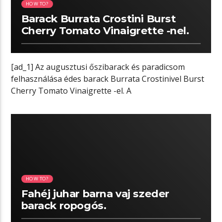
HOW TO?
Barack Burrata Crostini Burst
Cherry Tomato Vinaigrette -nel.
[ad_1] Az augusztusi őszibarack és paradicsom
felhasználása édes barack Burrata Crostinivel Burst
Cherry Tomato Vinaigrette -el. A
cseresznyeparadicsomot olívaolajjal, fokhagymával
[…]
05:07 READ TIME
HOW TO?
Fahéj juhar barna vaj szeder
barack ropogós.