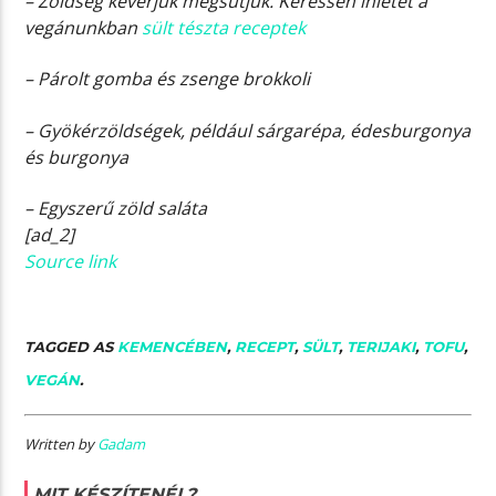
– Zöldség keverjük megsütjük. Keressen ihletet a
vegánunkban
sült tészta receptek
– Párolt gomba és zsenge brokkoli
– Gyökérzöldségek, például sárgarépa, édesburgonya
és burgonya
– Egyszerű zöld saláta
[ad_2]
Source link
TAGGED AS
KEMENCÉBEN
,
RECEPT
,
SÜLT
,
TERIJAKI
,
TOFU
,
VEGÁN
.
Written by
Gadam
MIT KÉSZÍTENÉL?