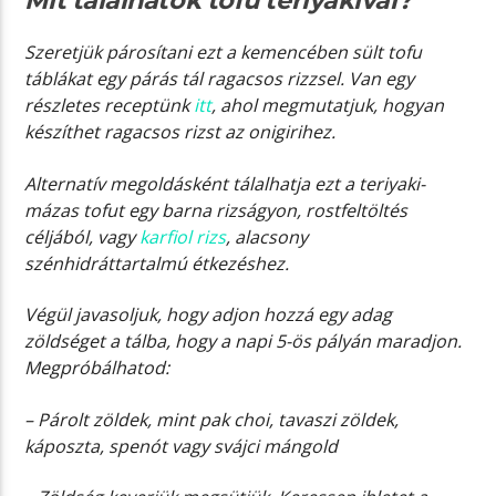
Mit tálalhatok tofu teriyakival?
Szeretjük párosítani ezt a kemencében sült tofu
táblákat egy párás tál ragacsos rizzsel. Van egy
részletes receptünk
itt
, ahol megmutatjuk, hogyan
készíthet ragacsos rizst az onigirihez.
Alternatív megoldásként tálalhatja ezt a teriyaki-
mázas tofut egy barna rizságyon, rostfeltöltés
céljából, vagy
karfiol rizs
, alacsony
szénhidráttartalmú étkezéshez.
Végül javasoljuk, hogy adjon hozzá egy adag
zöldséget a tálba, hogy a napi 5-ös pályán maradjon.
Megpróbálhatod:
– Párolt zöldek, mint pak choi, tavaszi zöldek,
káposzta, spenót vagy svájci mángold