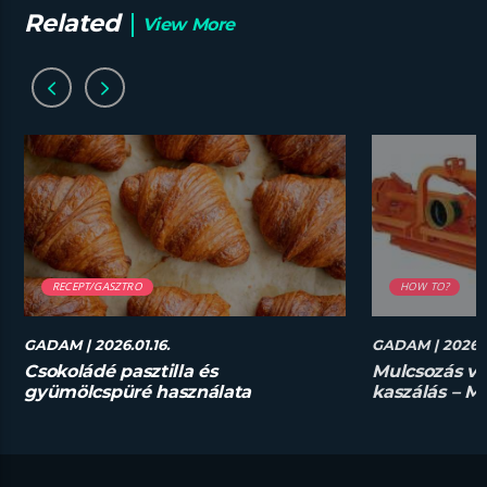
Related
View More
RECEPT/GASZTRO
HOW TO?
GADAM
| 2026.01.16.
GADAM
| 2026.0
Csokoládé pasztilla és
Mulcsozás v
gyümölcspüré használata
kaszálás – M
desszertekhez lépésről lépésre
megoldás?