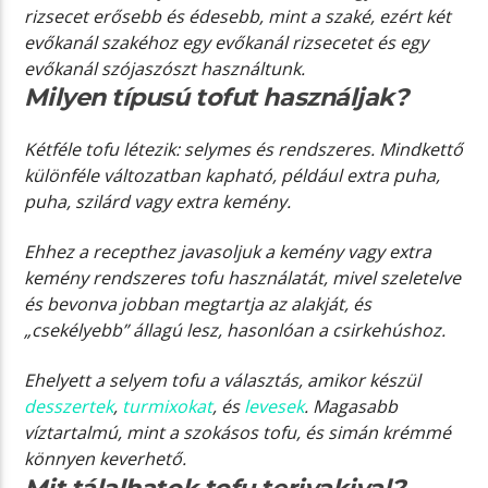
rizsecet erősebb és édesebb, mint a szaké, ezért két
evőkanál szakéhoz egy evőkanál rizsecetet és egy
evőkanál szójaszószt használtunk.
Milyen típusú tofut használjak?
Kétféle tofu létezik: selymes és rendszeres. Mindkettő
különféle változatban kapható, például extra puha,
puha, szilárd vagy extra kemény.
Ehhez a recepthez javasoljuk a kemény vagy extra
kemény rendszeres tofu használatát, mivel szeletelve
és bevonva jobban megtartja az alakját, és
„csekélyebb” állagú lesz, hasonlóan a csirkehúshoz.
Ehelyett a selyem tofu a választás, amikor készül
desszertek
,
turmixokat
, és
levesek
. Magasabb
víztartalmú, mint a szokásos tofu, és simán krémmé
könnyen keverhető.