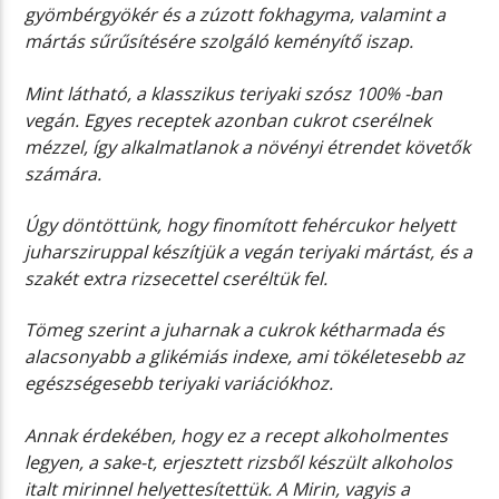
gyömbérgyökér és a zúzott fokhagyma, valamint a
mártás sűrűsítésére szolgáló keményítő iszap.
Mint látható, a klasszikus teriyaki szósz 100% -ban
vegán. Egyes receptek azonban cukrot cserélnek
mézzel, így alkalmatlanok a növényi étrendet követők
számára.
Úgy döntöttünk, hogy finomított fehércukor helyett
juharsziruppal készítjük a vegán teriyaki mártást, és a
szakét extra rizsecettel cseréltük fel.
Tömeg szerint a juharnak a cukrok kétharmada és
alacsonyabb a glikémiás indexe, ami tökéletesebb az
egészségesebb teriyaki variációkhoz.
Annak érdekében, hogy ez a recept alkoholmentes
legyen, a sake-t, erjesztett rizsből készült alkoholos
italt mirinnel helyettesítettük. A Mirin, vagyis a