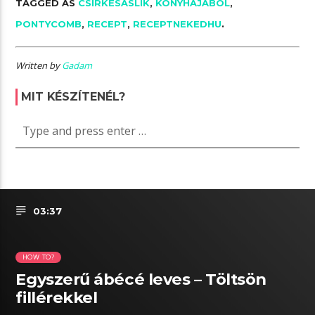
TAGGED AS
CSIRKESASLIK
,
KONYHÁJÁBÓL
,
PONTYCOMB
,
RECEPT
,
RECEPTNEKEDHU
.
Written by
Gadam
MIT KÉSZÍTENÉL?
03:37
HOW TO?
Egyszerű ábécé leves – Töltsön
fillérekkel