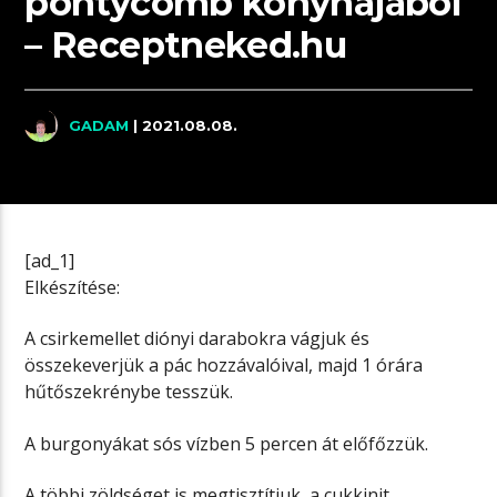
pontycomb konyhájából
– Receptneked.hu
GADAM
| 2021.08.08.
[ad_1]
Elkészítése:
A csirkemellet diónyi darabokra vágjuk és
összekeverjük a pác hozzávalóival, majd 1 órára
hűtőszekrénybe tesszük.
A burgonyákat sós vízben 5 percen át előfőzzük.
A többi zöldséget is megtisztítjuk, a cukkinit