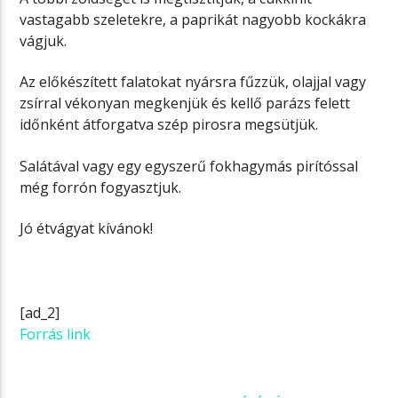
vastagabb szeletekre, a paprikát nagyobb kockákra
vágjuk.
Az előkészített falatokat nyársra fűzzük, olajjal vagy
zsírral vékonyan megkenjük és kellő parázs felett
időnként átforgatva szép pirosra megsütjük.
Salátával vagy egy egyszerű fokhagymás pirítóssal
még forrón fogyasztjuk.
Jó étvágyat kívánok!
[ad_2]
Forrás link