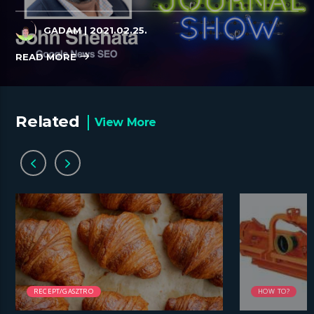
GADAM
| 2021.02.25.
READ MORE
Related
View More
RECEPT/GASZTRO
HOW TO?