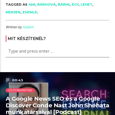
TAGGED AS
AMI
,
BÁRHOVÁ
,
BÁRMI
,
EGY
,
LEHET
,
MENJEN
,
ZSEMLE
.
Written by
Gadam
MIT KÉSZÍTENÉL?
00:43
ÜZLET/MARKETING
A Google News SEO és a Google
Discover Conde Nast John Shehata
munkatársaival [Podcast]