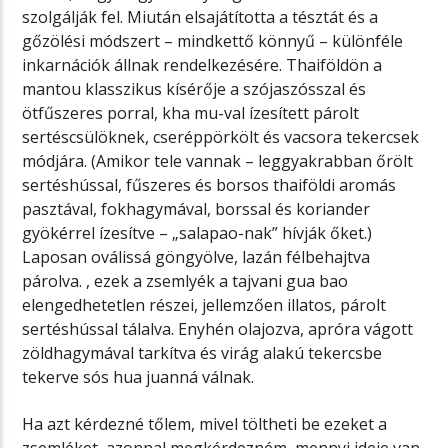
szolgálják fel. Miután elsajátította a tésztát és a
gőzölési módszert – mindkettő könnyű – különféle
inkarnációk állnak rendelkezésére. Thaiföldön a
mantou klasszikus kísérője a szójaszósszal és
ötfűszeres porral, kha mu-val ízesített párolt
sertéscsülöknek, cseréppörkölt és vacsora tekercsek
módjára. (Amikor tele vannak – leggyakrabban őrölt
sertéshússal, fűszeres és borsos thaiföldi aromás
pasztával, fokhagymával, borssal és koriander
gyökérrel ízesítve – „salapao-nak” hívják őket.)
Laposan oválissá göngyölve, lazán félbehajtva
párolva. , ezek a zsemlyék a tajvani gua bao
elengedhetetlen részei, jellemzően illatos, párolt
sertéshússal tálalva. Enyhén olajozva, apróra vágott
zöldhagymával tarkítva és virág alakú tekercsbe
tekerve sós hua juanná válnak.
Ha azt kérdezné tőlem, mivel töltheti be ezeket a
zsemléket, azonnal megkérdezném, mennyi ideje van.