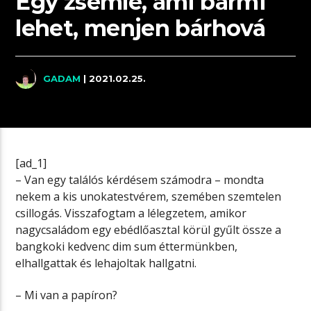
Egy zsemle, ami bármi
lehet, menjen bárhová
GADAM
| 2021.02.25.
[ad_1]
– Van egy találós kérdésem számodra – mondta
nekem a kis unokatestvérem, szemében szemtelen
csillogás. Visszafogtam a lélegzetem, amikor
nagycsaládom egy ebédlőasztal körül gyűlt össze a
bangkoki kedvenc dim sum éttermünkben,
elhallgattak és lehajoltak hallgatni.
– Mi van a papíron?