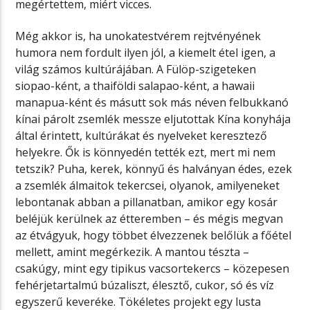
megértettem, miért vicces.
Még akkor is, ha unokatestvérem rejtvényének
humora nem fordult ilyen jól, a kiemelt étel igen, a
világ számos kultúrájában. A Fülöp-szigeteken
siopao-ként, a thaiföldi salapao-ként, a hawaii
manapua-ként és másutt sok más néven felbukkanó
kínai párolt zsemlék messze eljutottak Kína konyhája
által érintett, kultúrákat és nyelveket keresztező
helyekre. Ők is könnyedén tették ezt, mert mi nem
tetszik? Puha, kerek, könnyű és halványan édes, ezek
a zsemlék álmaitok tekercsei, olyanok, amilyeneket
lebontanak abban a pillanatban, amikor egy kosár
beléjük kerülnek az étteremben – és mégis megvan
az étvágyuk, hogy többet élvezzenek belőlük a főétel
mellett, amint megérkezik. A mantou tészta –
csakúgy, mint egy tipikus vacsortekercs – közepesen
fehérjetartalmú búzaliszt, élesztő, cukor, só és víz
egyszerű keveréke. Tökéletes projekt egy lusta