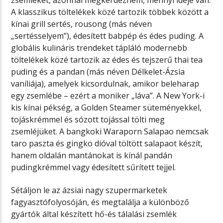
A klasszikus töltelékek közé tartozik többek között a
kínai grill sertés, rousong (más néven
„sertésselyem”), édesített babpép és édes puding. A
globális kulináris trendeket tápláló modernebb
töltelékek közé tartozik az édes és tejszerű thai tea
puding és a pandan (más néven Délkelet-Ázsia
vaníliája), amelyek kicsordulnak, amikor beleharap
egy zsemlébe – ezért a moniker „láva”. A New York-i
kis kínai pékség, a Golden Steamer süteményekkel,
tojáskrémmel és sózott tojással tölti meg
zsemléjüket. A bangkoki Waraporn Salapao nemcsak
taro paszta és gingko dióval töltött salapaot készít,
hanem oldalán mantánokat is kínál pandán
pudingkrémmel vagy édesített sűrített tejjel.
Sétáljon le az ázsiai nagy szupermarketek
fagyasztófolyosóján, és megtalálja a különböző
gyártók által készített hő-és tálalási zsemlék