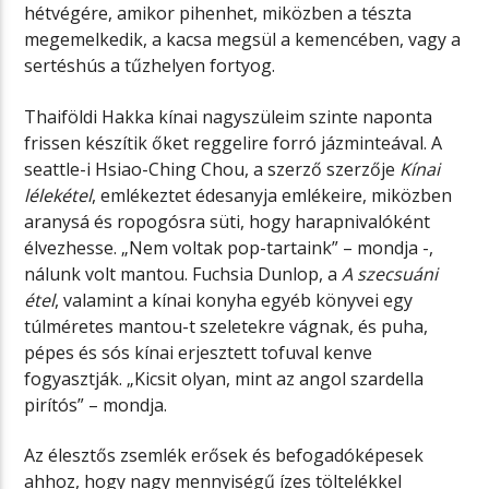
hétvégére, amikor pihenhet, miközben a tészta
megemelkedik, a kacsa megsül a kemencében, vagy a
sertéshús a tűzhelyen fortyog.
Thaiföldi Hakka kínai nagyszüleim szinte naponta
frissen készítik őket reggelire forró jázminteával. A
seattle-i Hsiao-Ching Chou, a szerző szerzője
Kínai
lélekétel
, emlékeztet édesanyja emlékeire, miközben
aranysá és ropogósra süti, hogy harapnivalóként
élvezhesse. „Nem voltak pop-tartaink” – mondja -,
nálunk volt mantou. Fuchsia Dunlop, a
A szecsuáni
étel
, valamint a kínai konyha egyéb könyvei egy
túlméretes mantou-t szeletekre vágnak, és puha,
pépes és sós kínai erjesztett tofuval kenve
fogyasztják. „Kicsit olyan, mint az angol szardella
pirítós” – mondja.
Az élesztős zsemlék erősek és befogadóképesek
ahhoz, hogy nagy mennyiségű ízes töltelékkel