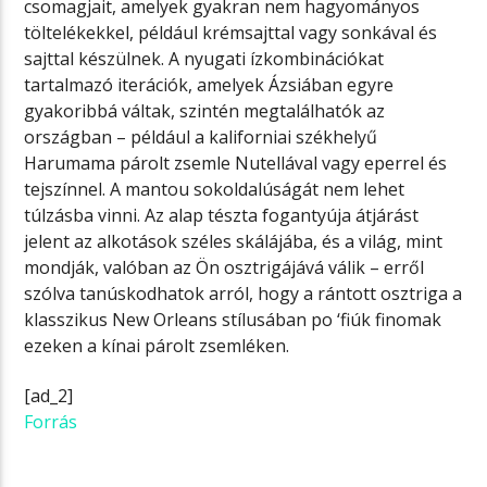
csomagjait, amelyek gyakran nem hagyományos
töltelékekkel, például krémsajttal vagy sonkával és
sajttal készülnek. A nyugati ízkombinációkat
tartalmazó iterációk, amelyek Ázsiában egyre
gyakoribbá váltak, szintén megtalálhatók az
országban – például a kaliforniai székhelyű
Harumama párolt zsemle Nutellával vagy eperrel és
tejszínnel. A mantou sokoldalúságát nem lehet
túlzásba vinni. Az alap tészta fogantyúja átjárást
jelent az alkotások széles skálájába, és a világ, mint
mondják, valóban az Ön osztrigájává válik – erről
szólva tanúskodhatok arról, hogy a rántott osztriga a
klasszikus New Orleans stílusában po ‘fiúk finomak
ezeken a kínai párolt zsemléken.
[ad_2]
Forrás