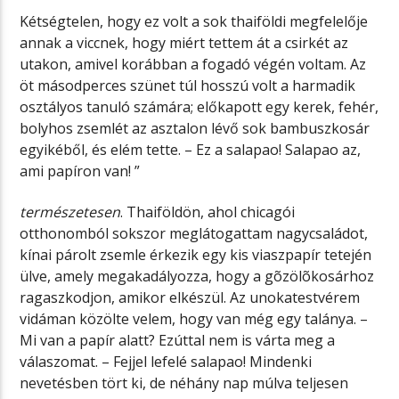
Kétségtelen, hogy ez volt a sok thaiföldi megfelelője
annak a viccnek, hogy miért tettem át a csirkét az
utakon, amivel korábban a fogadó végén voltam. Az
öt másodperces szünet túl hosszú volt a harmadik
osztályos tanuló számára; előkapott egy kerek, fehér,
bolyhos zsemlét az asztalon lévő sok bambuszkosár
egyikéből, és elém tette. – Ez a salapao! Salapao az,
ami papíron van! ”
természetesen
. Thaiföldön, ahol chicagói
otthonomból sokszor meglátogattam nagycsaládot,
kínai párolt zsemle érkezik egy kis viaszpapír tetején
ülve, amely megakadályozza, hogy a gõzölõkosárhoz
ragaszkodjon, amikor elkészül. Az unokatestvérem
vidáman közölte velem, hogy van még egy talánya. –
Mi van a papír alatt? Ezúttal nem is várta meg a
válaszomat. – Fejjel lefelé salapao! Mindenki
nevetésben tört ki, de néhány nap múlva teljesen