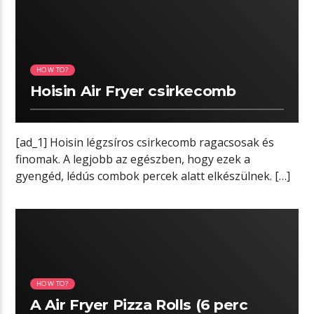
HOW TO?
Hoisin Air Fryer csirkecomb
[ad_1] Hoisin légzsíros csirkecomb ragacsosak és
finomak. A legjobb az egészben, hogy ezek a
gyengéd, lédús combok percek alatt elkészülnek. […]
00:38 READ TIME
HOW TO?
A Air Fryer Pizza Rolls (6 perc