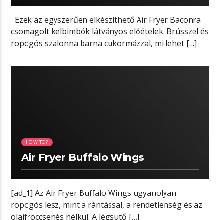
Ezek az egyszerűen elkészíthető Air Fryer Baconra
csomagolt kelbimbók látványos előételek. Brüsszel és
ropogós szalonna barna cukormázzal, mi lehet […]
03:39 READ TIME
HOW TO?
Air Fryer Buffalo Wings
[ad_1] Az Air Fryer Buffalo Wings ugyanolyan
ropogós lesz, mint a rántással, a rendetlenség és az
olajfröccsenés nélkül. A légsütő […]