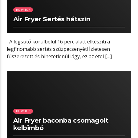
HOW TO?
Air Fryer Sertés hátszín
A légsütő körülbelül 16 perc alatt elkészíti a
legfinomabb sertés szűzpecsenyét! Ízletesen
fűszerezett és hihetetlenül lágy, ez az étel […]
04:10 READ TIME
HOW TO?
Air Fryer baconba csomagolt
kelbimbó