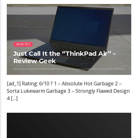
09:12 READ TIME
HOW TO?
Just Call It the “ThinkPad Air” –
Review Geek
[ad_1] Rating: 6/10 ? 1 – Absolute Hot Garbage 2 –
Sorta Lukewarm Garbage 3 – Strongly Flawed Design
4 […]
04:24 READ TIME