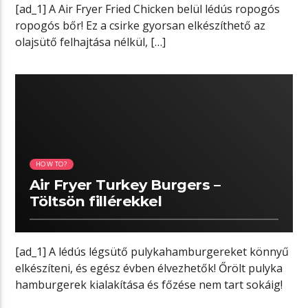
[ad_1] A Air Fryer Fried Chicken belül lédús ropogós
ropogós bőr! Ez a csirke gyorsan elkészíthető az
olajsütő felhajtása nélkül, […]
05:04 READ TIME
HOW TO?
Air Fryer Turkey Burgers –
Töltsön fillérekkel
[ad_1] A lédús légsütő pulykahamburgereket könnyű
elkészíteni, és egész évben élvezhetők! Őrölt pulyka
hamburgerek kialakítása és főzése nem tart sokáig!
[…]