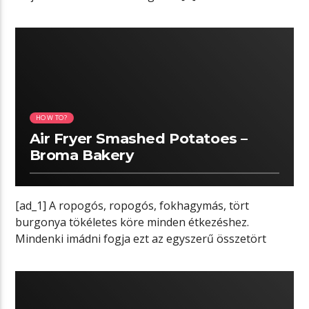
05:20 READ TIME
HOW TO?
Air Fryer Smashed Potatoes –
Broma Bakery
[ad_1] A ropogós, ropogós, fokhagymás, tört
burgonya tökéletes köre minden étkezéshez.
Mindenki imádni fogja ezt az egyszerű összetört
burgonya receptet! […]
03:50 READ TIME