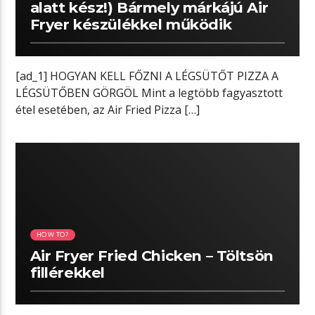
alatt kész!) Bármely márkájú Air
Fryer készülékkel működik
[ad_1] HOGYAN KELL FŐZNI A LÉGSÜTŐT PIZZA A
LÉGSÜTŐBEN GÖRGÖL Mint a legtöbb fagyasztott
étel esetében, az Air Fried Pizza […]
05:10 READ TIME
HOW TO?
Air Fryer Fried Chicken – Töltsön
fillérekkel