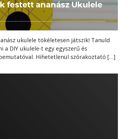
k festett ananász Ukulele
nanász ukulele tökéletesen játszik! Tanuld
i a DIY ukulele-t egy egyszerű és
bemutatóval. Hihetetlenül szórakoztató […]