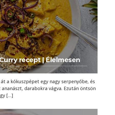
urry recept | Élelmesen
k át a kókuszpépet egy nagy serpenyőbe, és
z ananászt, darabokra vágva. Ezután öntsön
ogy […]