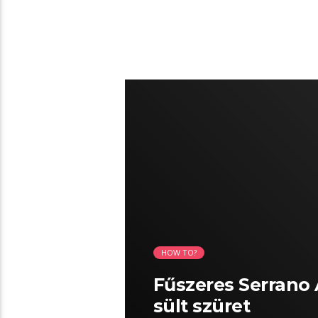
05:32 READ TIME
HOW TO?
Fűszeres Serrano 
sült szüret