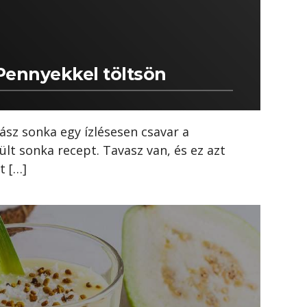
Pennyekkel töltsön
ász sonka egy ízlésesen csavar a
ült sonka recept. Tavasz van, és ez azt
tt […]