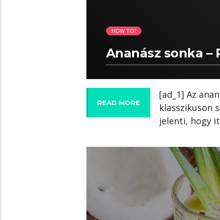
HOW TO?
Ananász sonka – 
[ad_1] Az anan
READ MORE
klasszikuson s
jelenti, hogy i
02:02 READ TIME