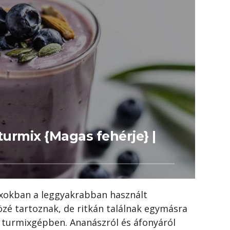
urmix {Magas fehérje} |
ixokban a leggyakrabban használt
zé tartoznak, de ritkán találnak egymásra
turmixgépben. Ananászról és áfonyáról