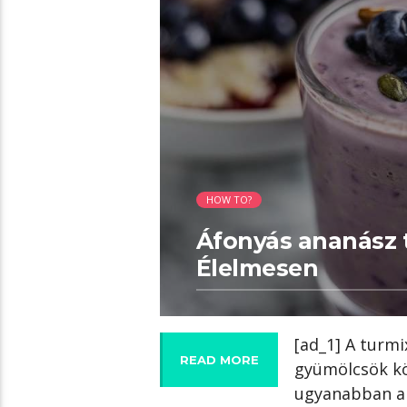
01:20 READ TIME
HOW TO?
Áfonyás ananász t
Élelmesen
[ad_1] A turm
READ MORE
gyümölcsök kö
ugyanabban a 