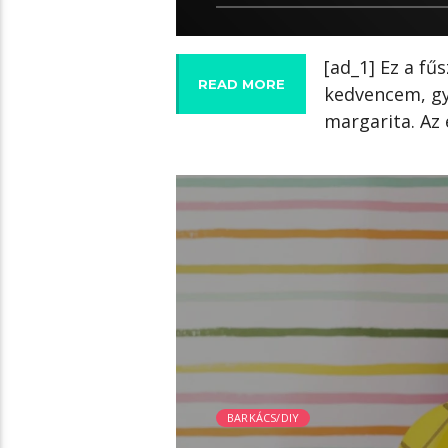
[ad_1] Ez a fű
READ MORE
kedvencem, gyo
margarita. Az 
06:20 READ TIME
BARKÁCS/DIY