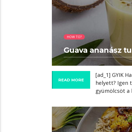
HOW TO?
Guava ananász tu
[ad_1] GYIK Ha
READ MORE
helyett? Igen 
gyümölcsöt a 
00:29 READ TIME