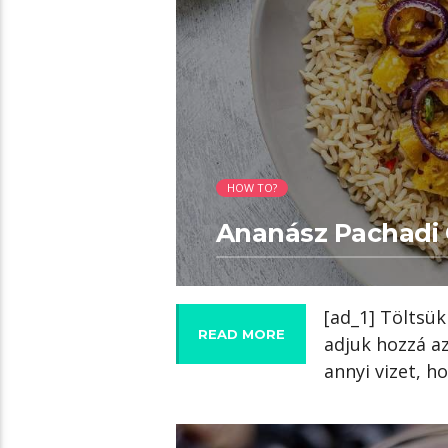
HOW TO?
Ananász Pachadi C
[ad_1] Töltsü
READ MORE
adjuk hozzá a
annyi vizet, h