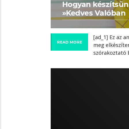
Hogyan készítsün
»Kedves Valóban
[ad_1] Ez az a
READ MORE
meg elkészíten
szórakoztató 
04:02 READ TIME