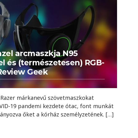
azel arcmaszkja N95
vel és (természetesen) RGB-
 Review Geek
A Razer márkanevű szövetmaszkokat
OVID-19 pandemi kezdete ótac, font munkát
ányozva őket a kórház személyzetének. […]