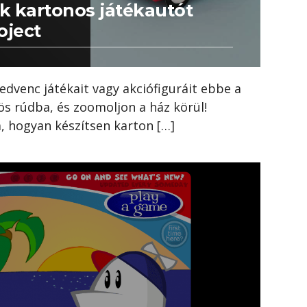
k kartonos játékautót
oject
edvenc játékait vagy akciófiguráit ebbe a
ös rúdba, és zoomoljon a ház körül!
, hogyan készítsen karton […]