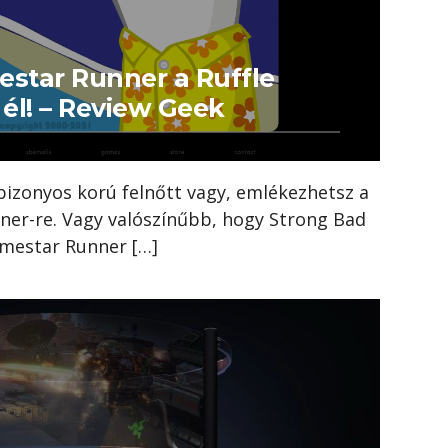
estar Runner a Ruffle
 él! – Review Geek
bizonyos korú felnőtt vagy, emlékezhetsz a
er-re. Vagy valószínűbb, hogy Strong Bad
omestar Runner […]