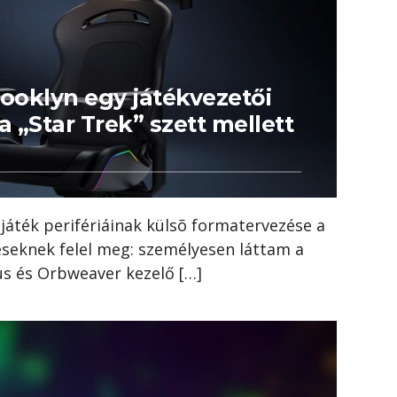
rooklyn egy játékvezetői
a „Star Trek” szett mellett
 játék perifériáinak külsõ formatervezése a
léseknek felel meg: személyesen láttam a
us és Orbweaver kezelő […]