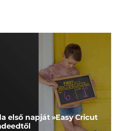
ola első napját »Easy Cricut
Indeedtől