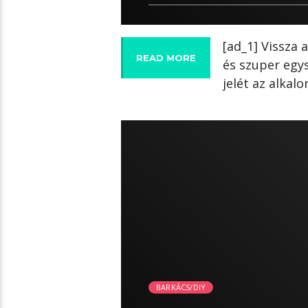
[ad_1] Vissza 
READ MORE
és szuper egys
jelét az alkal
07:57 READ TIME
BARKÁCS/DIY