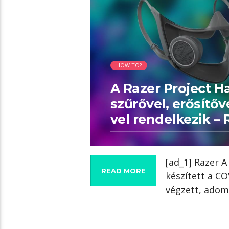
HOW TO?
A Razer Project H
szűrővel, erősítő
vel rendelkezik –
[ad_1] Razer 
READ MORE
készített a C
végzett, adom