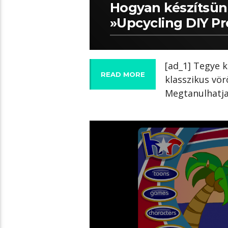
Hogyan készítsün
»Upcycling DIY Pr
[ad_1] Tegye k
READ MORE
klasszikus vör
Megtanulhatja
03:12 READ TIME