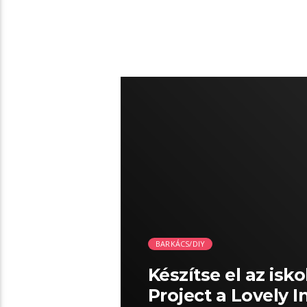
06:04 READ TIME
BARKÁCS/DIY
Készítse el az isk
Project a Lovely 