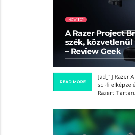
HOW TO?
A Razer Project B
szék, közvetlenül 
– Review Geek
[ad_1] Razer A
READ MORE
sci-fi elképze
Razert Tartar
02:08 READ TIME