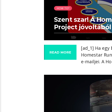
HOW TO?
Szent szar! A Hom
Project jóvoltából
[ad_1] Ha egy 
READ MORE
Homestar Runn
e-mailjei. A H
01:58 READ TIME