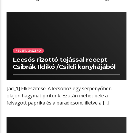
Ha […]
01:02 READ TIME
RECEPT/GASZTRO
Lecsós rizottó tojással recept
Csibrák Ildikó /Csildi konyhájából
[ad_1] Elkészítése: A lecsóhoz egy serpenyőben
olajon hagymát pirítunk. Ezután mehet bele a
felvágott paprika és a paradicsom, illetve a […]
01:24 READ TIME