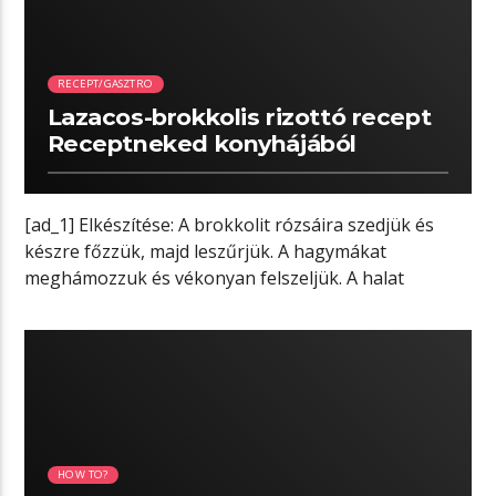
RECEPT/GASZTRO
Lazacos-brokkolis rizottó recept
Receptneked konyhájából
[ad_1] Elkészítése: A brokkolit rózsáira szedjük és
készre főzzük, majd leszűrjük. A hagymákat
meghámozzuk és vékonyan felszeljük. A halat
megmossuk […]
05:22 READ TIME
HOW TO?