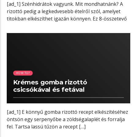
[ad_1] Szénhidrátok vagyunk. Mit mondhatnánk? A
rizottó pedig a legkedvesebb ételről szól, amelyet
titokban elkészíthet igazán könnyen. Ez 8-összetevő
a […]
00:16 READ TIME
HOW TO?
Krémes gomba rizottó
csicsókával és fetával
[ad_1] E könnyű gomba rizottó recept elkészítéséhez
öntsön egy serpenyőbe a zöldségalaplét és forralja
fel. Tartsa lassú tűzön a recept […]