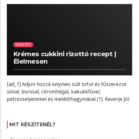
00:18 READ TIME
HOW TO?
Krémes cukkini rizottó recept |
Élelmesen
[ad_1] Adjon hozzá selymes sült tofut és fűszerezze
sóval, borssal, citromhéjjal, kakukkfűvel,
petrezselyemmel és metélőhagymával (1). Keverje jól
össze, amíg […]
MIT KÉSZÍTENÉL?