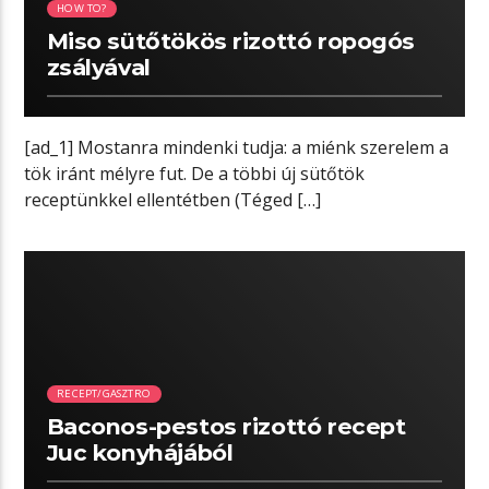
HOW TO?
Miso sütőtökös rizottó ropogós
zsályával
[ad_1] Mostanra mindenki tudja: a miénk szerelem a
tök iránt mélyre fut. De a többi új sütőtök
receptünkkel ellentétben (Téged […]
01:39 READ TIME
RECEPT/GASZTRO
Baconos-pestos rizottó recept
Juc konyhájából