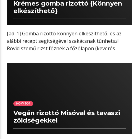
Krémes gomba rizottó {Könnyen
elkészíthető}
[ad_1] Gomba rizottó könnyen elkészíthető, és az
alábbi recept segítségével szakácsnak tűnhetsz!
Rövid szemű rizst főznek a főzőlapon (keverés
közben) […]
05:35 READ TIME
HOW TO?
Vegán rizottó Misóval és tavaszi
zöldségekkel