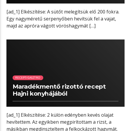
[ad_1] Elkészítése: A sütőt melegítsük elő 200 fokra.
Egy nagyméretű serpenyőben hevítsük fel a vajat,
majd az apróra vágott vöröshagymát […]
01:17 READ TIME
RECEPT/GASZTRO
Maradékmentő rizottó recept
Hajni konyhájából
[ad_1] Elkészítése: 2 külön edényben kevés olajat
hevítettem. Az egyikben megpirítottam a rizst, a
másikban megdinszteltem a felkockázott hagymát.