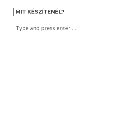
rti levest
Balaton szeletet
rűen?
Házilag?
MIT KÉSZÍTENÉL?