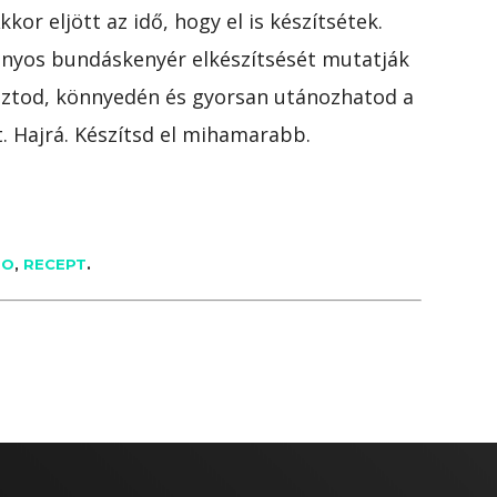
or eljött az idő, hogy el is készítsétek.
nyos bundáskenyér elkészítsését mutatják
asztod, könnyedén és gyorsan utánozhatod a
. Hajrá. Készítsd el mihamarabb.
RO
,
RECEPT
.