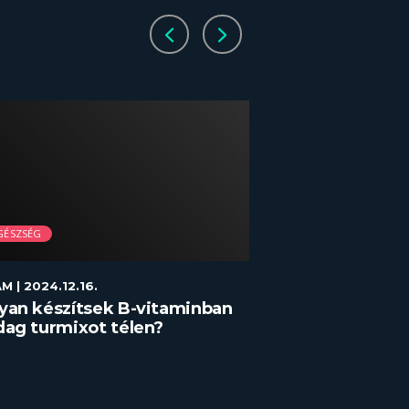
GÉSZSÉG
RECEPT/GASZTRO
AM
| 2024.12.16.
GADAM
| 2024.08.10
yan készítsek B-vitaminban
Grillezett fokh
ag turmixot télen?
gyömbéres csir
és mentával