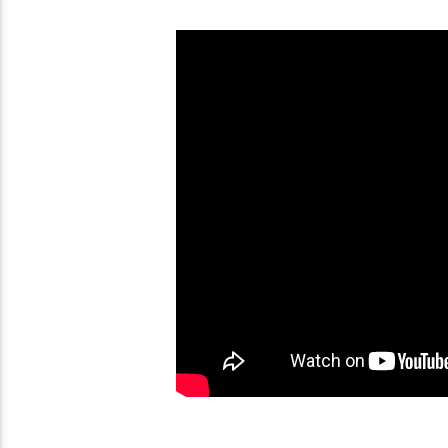
körtés, sertésszalonnás
Hogyan készítse
salátát?
babapiskótát Ház