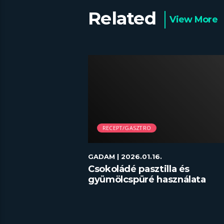
Related
View More
RECEPT/GASZTRO
GADAM
| 2026.01.16.
skótatekercs
Csokoládé pasztilla és
gyümölcspüré használata
desszertekhez lépésről lépés