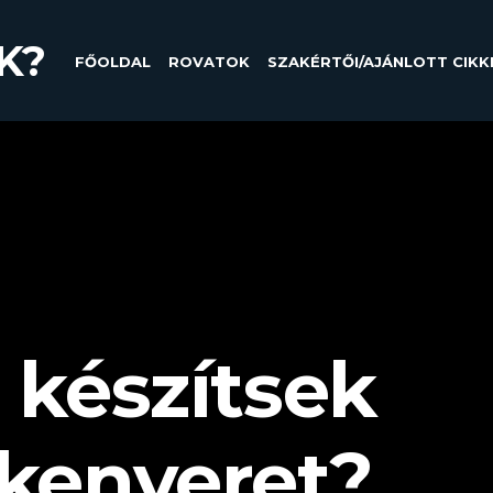
K?
FŐOLDAL
ROVATOK
SZAKÉRTŐI/AJÁNLOTT CIKK
készítsek
kenyeret?