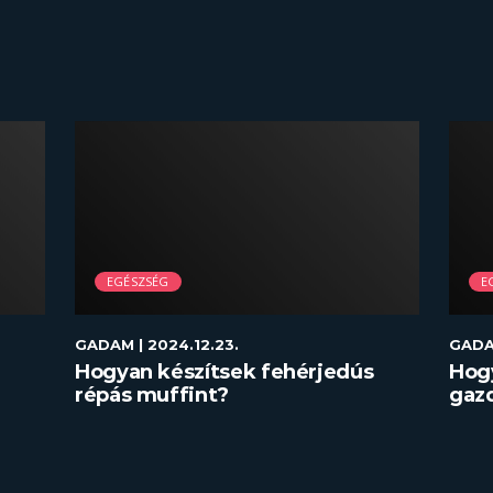
EGÉSZSÉG
E
GADAM
| 2024.12.23.
GAD
Hogyan készítsek fehérjedús
Hog
répás muffint?
gazd
re