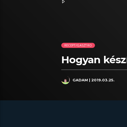
RECEPT/GASZTRO
Hogyan készí
GADAM
| 2019.03.25.