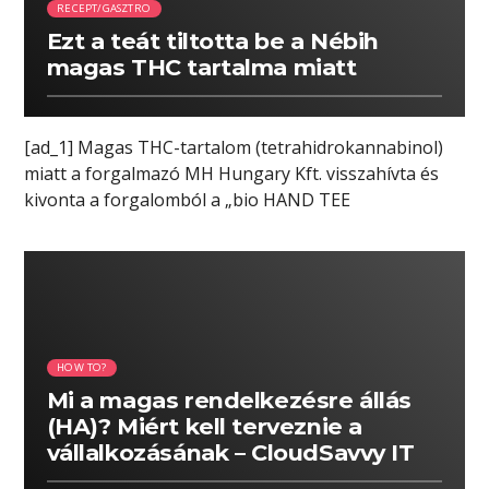
RECEPT/GASZTRO
Ezt a teát tiltotta be a Nébih
magas THC tartalma miatt
[ad_1] Magas THC-tartalom (tetrahidrokannabinol)
miatt a forgalmazó MH Hungary Kft. visszahívta és
kivonta a forgalomból a „bio HAND TEE
Felina/organic […]
05:53 READ TIME
HOW TO?
Mi a magas rendelkezésre állás
(HA)? Miért kell terveznie a
vállalkozásának – CloudSavvy IT