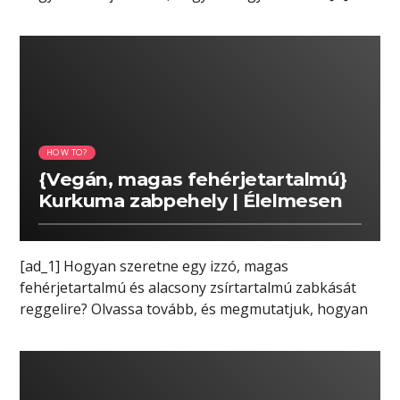
01:03 READ TIME
HOW TO?
{Vegán, magas fehérjetartalmú}
Kurkuma zabpehely | Élelmesen
[ad_1] Hogyan szeretne egy izzó, magas
fehérjetartalmú és alacsony zsírtartalmú zabkását
reggelire? Olvassa tovább, és megmutatjuk, hogyan
lehet elkészíteni ezt […]
01:20 READ TIME