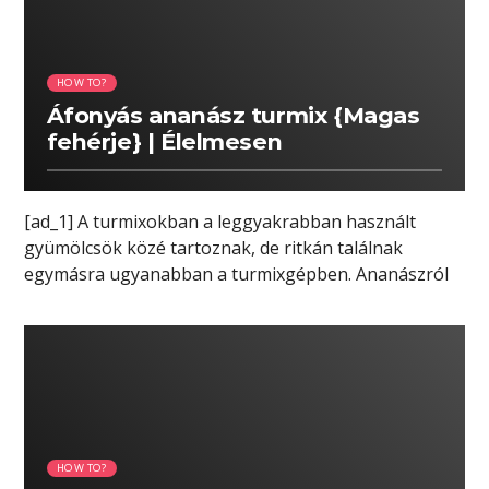
HOW TO?
Áfonyás ananász turmix {Magas
fehérje} | Élelmesen
[ad_1] A turmixokban a leggyakrabban használt
gyümölcsök közé tartoznak, de ritkán találnak
egymásra ugyanabban a turmixgépben. Ananászról
és áfonyáról beszélünk. […]
01:35 READ TIME
HOW TO?