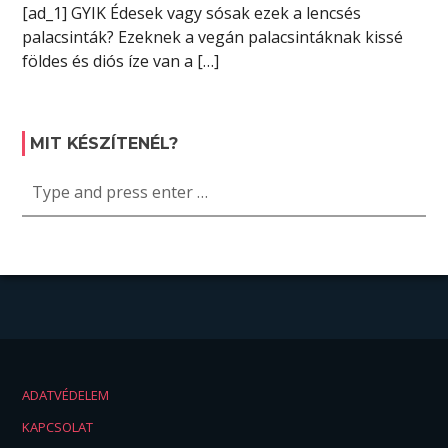
[ad_1] GYIK Édesek vagy sósak ezek a lencsés
palacsinták? Ezeknek a vegán palacsintáknak kissé
földes és diós íze van a […]
MIT KÉSZÍTENÉL?
ADATVÉDELEM
KAPCSOLAT