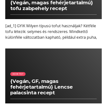
{Vegán, magas fehérjetartalmú}
tofu zabpehely recept
[ad_1] GYIK Milyen típusú tofut használjak? Kétféle
tofu létezik: selymes és rendszeres. Mindkettő
különféle változatban kapható, például extra puha,
puha, […]
01:41 READ TIME
HOW TO?
{Vegán, GF, magas
fehérjetartalmú} Lencse
palacsinta recept