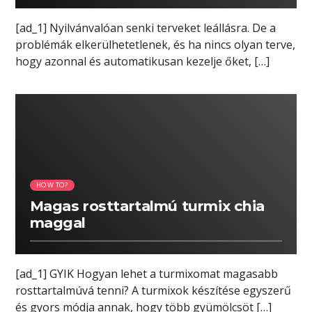
[ad_1] Nyilvánvalóan senki terveket leállásra. De a
problémák elkerülhetetlenek, és ha nincs olyan terve,
hogy azonnal és automatikusan kezelje őket, […]
02:48 READ TIME
HOW TO?
Magas rosttartalmú turmix chia
maggal
[ad_1] GYIK Hogyan lehet a turmixomat magasabb
rosttartalmúvá tenni? A turmixok készítése egyszerű
és gyors módja annak, hogy több gyümölcsöt […]