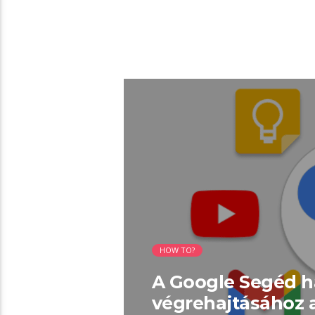
02:35 READ TIME
HOW TO?
A Google Segéd h
végrehajtásához 