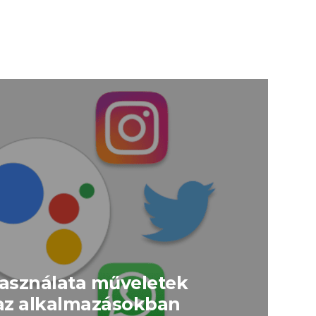
asználata műveletek
az alkalmazásokban