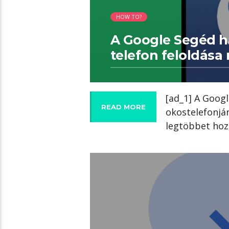
HOW TO?
A Google Segéd h
telefon feloldása 
[ad_1] A Googl
READ MORE
okostelefonjá
legtöbbet hozz
győződjön […]
04:42 READ TIME