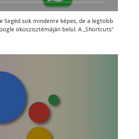
le Segéd sok mindenre képes, de a legtöbb
oogle ökoszisztémáján belül. A „Shortcuts”