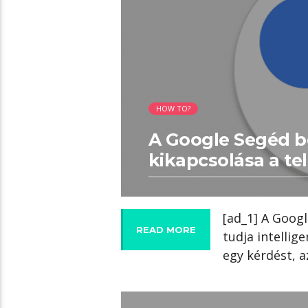
HOW TO?
A Google Segéd 
kikapcsolása a te
[ad_1] A Goog
READ MORE
tudja intellig
egy kérdést, az