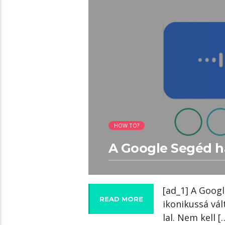
02:09 READ TIME
HOW TO?
A Google Segéd 
[ad_1] A Googl
READ MORE
ikonikussá vál
lal. Nem kell [