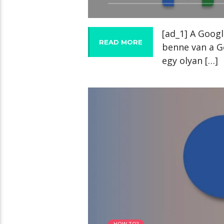
[ad_1] A Goog
READ MORE
benne van a G
egy olyan […]
01:44 READ TIME
HOW TO?