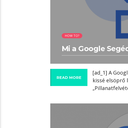
HOW TO?
Mi a Google Segéd
[ad_1] A Googl
READ MORE
kissé elsöprő 
„Pillanatfelvét
02:21 READ TIME