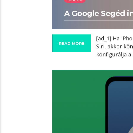
A Google Segéd ind
[ad_1] Ha iPho
READ MORE
Siri, akkor kö
konfigurálja a
02:03 READ TIME