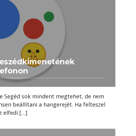
beszédkimenetének
lefonon
le Segéd sok mindent megtehet, de nem
ensen beállítani a hangerejét. Ha felteszel
 elfedi […]