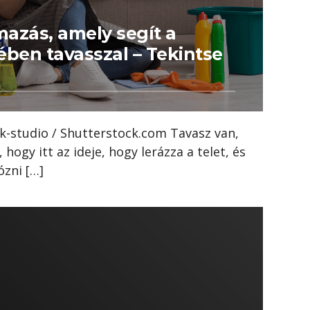
mazás, amely segít a
ében tavasszal – Tekintse
ck-studio / Shutterstock.com Tavasz van,
, hogy itt az ideje, hogy lerázza a telet, és
ózni […]