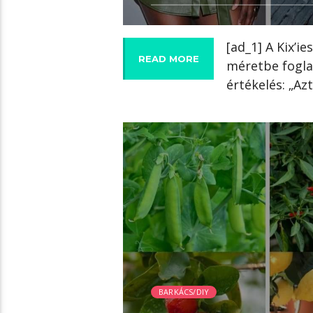
[ad_1] A Kix’i
READ MORE
méretbe fogla
értékelés: „Azt
08:01 READ TIME
BARKÁCS/DIY