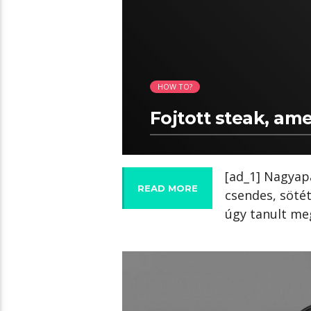
HOW TO?
Fojtott steak, am
[ad_1] Nagyapá
READ MORE
csendes, sötét
úgy tanult meg
02:45 READ TIME