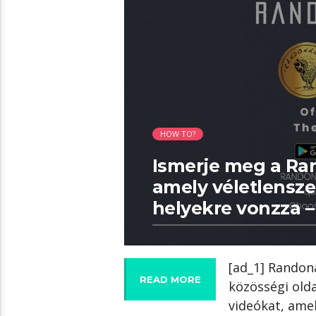
06:02 READ TIME
HOW TO?
Ismerje meg a Ra
amely véletlensze
helyekre vonzza –
[ad_1] Randon
READ MORE
közösségi olda
videókat, ame