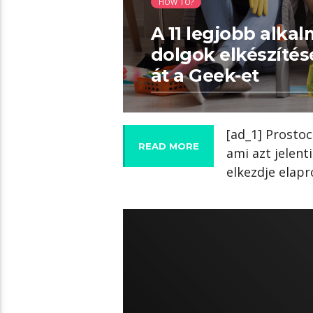
HOW TO?
A 11 legjobb alkal
dolgok elkészítés
át a Geek-et
[ad_1] Prosto
READ MORE
ami azt jelenti
elkezdje elapr
05:15 READ TIME