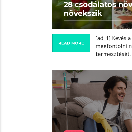
28 csodálatos nö
növekszik
[ad_1] Kevés a
READ MORE
megfontolni n
termesztését.
07:02 READ TIME