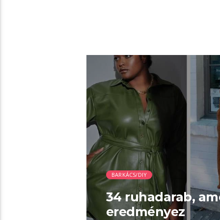
00:44 READ TIME
BARKÁCS/DIY
34 ruhadarab, amel
eredményez