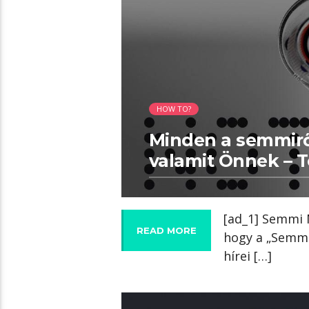
HOW TO?
Minden a semmiről
valamit Önnek – T
[ad_1] Semmi N
READ MORE
hogy a „Semmi
hírei […]