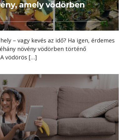
vény, amely vödörben
 hely – vagy kevés az idő? Ha igen, érdemes
éhány növény vödörben történő
 A vödörös […]