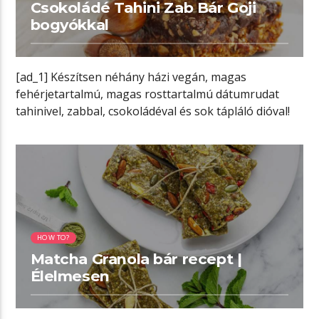
Csokoládé Tahini Zab Bár Goji
bogyókkal
[ad_1] Készítsen néhány házi vegán, magas
fehérjetartalmú, magas rosttartalmú dátumrudat
tahinivel, zabbal, csokoládéval és sok tápláló dióval!
Tökéletes energialöket. [ad_2] […]
04:04 READ TIME
HOW TO?
Matcha Granola bár recept |
Élelmesen