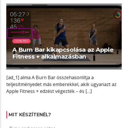
01:53 READ TIME
HOW TO?
A Burn Bar kikapcsolása az Apple
Fitness + alkalmazásban
[ad_1] alma A Burn Bar összehasonlítja a
teljesítményedet más emberekkel, akik ugyanazt az
Apple Fitness + edzést végezték – és […]
MIT KÉSZÍTENÉL?