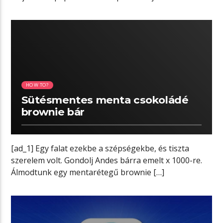
egyenletesen belenyomkodjuk. 180 […]
05:39 READ TIME
HOW TO?
Sütésmentes menta csokoládé
brownie bár
[ad_1] Egy falat ezekbe a szépségekbe, és tiszta
szerelem volt. Gondolj Andes bárra emelt x 1000-re.
Álmodtunk egy mentarétegű brownie […]
01:35 READ TIME