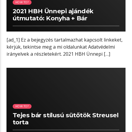
HOW TO?
2021 HBH Ünnepi ajándék
útmutató: Konyha + Bár
[ad_1] Ez a bejegyzés tartalmazhat kapcsolt linkeket,
kérjük, tekintse meg a mi oldalunkat Adatvédelmi
irányelvek a részletekért. 2021 HBH Ünnepi […]
06:28 READ TIME
HOW TO?
Tejes bár stílusú sütőtök Streusel
torta