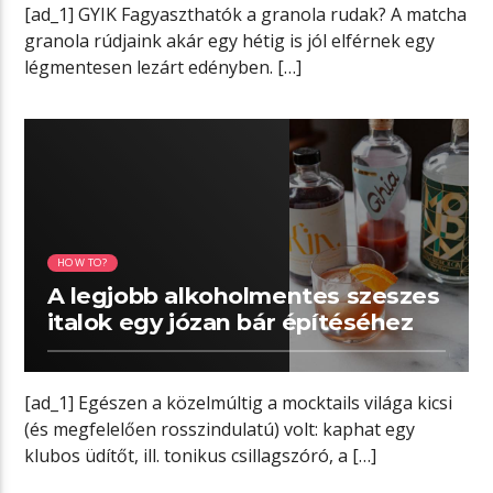
[ad_1] GYIK Fagyaszthatók a granola rudak? A matcha
granola rúdjaink akár egy hétig is jól elférnek egy
légmentesen lezárt edényben. […]
05:20 READ TIME
HOW TO?
A legjobb alkoholmentes szeszes
italok egy józan bár építéséhez
[ad_1] Egészen a közelmúltig a mocktails világa kicsi
(és megfelelően rosszindulatú) volt: kaphat egy
klubos üdítőt, ill. tonikus csillagszóró, a […]