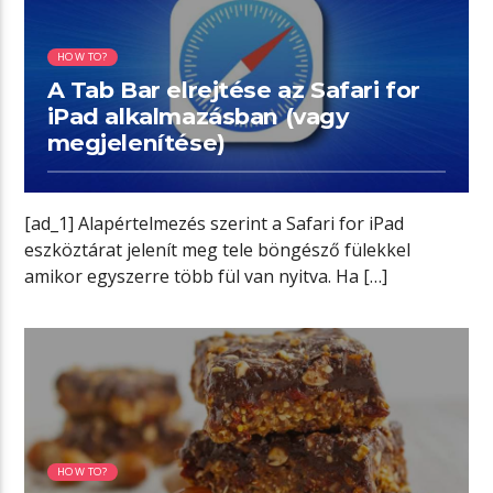
HOW TO?
A Tab Bar elrejtése az Safari for
iPad alkalmazásban (vagy
megjelenítése)
[ad_1] Alapértelmezés szerint a Safari for iPad
eszköztárat jelenít meg tele böngésző fülekkel
amikor egyszerre több fül van nyitva. Ha […]
00:10 READ TIME
HOW TO?