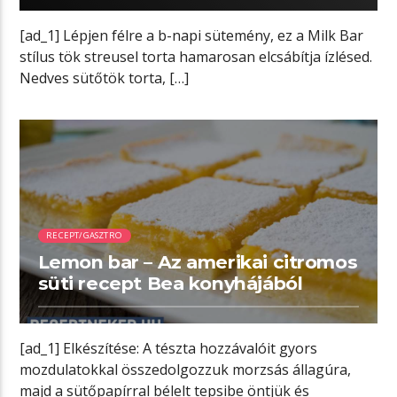
[ad_1] Lépjen félre a b-napi sütemény, ez a Milk Bar
stílus tök streusel torta hamarosan elcsábítja ízlésed.
Nedves sütőtök torta, […]
01:05 READ TIME
RECEPT/GASZTRO
Lemon bar – Az amerikai citromos
süti recept Bea konyhájából
[ad_1] Elkészítése: A tészta hozzávalóit gyors
mozdulatokkal összedolgozzuk morzsás állagúra,
majd a sütőpapírral bélelt tepsibe öntjük és